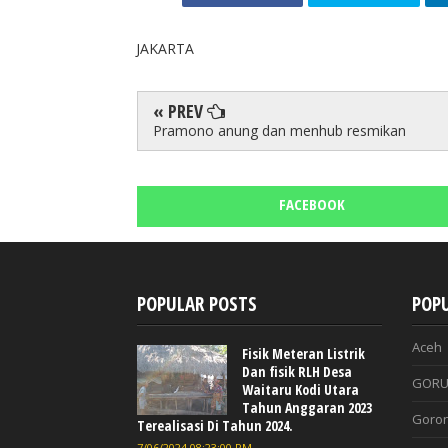
JAKARTA
« PREV
Pramono anung dan menhub resmikan
FACEBOOK
POPULAR POSTS
POPU
Aceh
Fisik Meteran Listrik
Dan fisik RLH Desa
GORU
Waitaru Kodi Utara
Tahun Anggaran 2023
Goron
Terealisasi Di Tahun 2024.
7/06/2024 08:23:00 PM