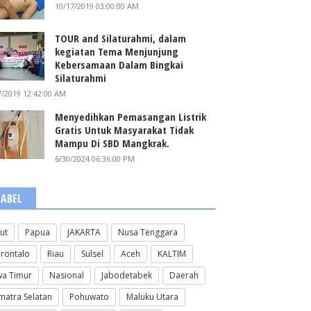
10/17/2019 03:00:00 AM
TOUR and Silaturahmi, dalam
kegiatan Tema Menjunjung
Kebersamaan Dalam Bingkai
Silaturahmi
7/2019 12:42:00 AM
Menyedihkan Pemasangan Listrik
Gratis Untuk Masyarakat Tidak
Mampu Di SBD Mangkrak.
6/30/2024 06:36:00 PM
LABEL
lut
Papua
JAKARTA
Nusa Tenggara
rontalo
Riau
Sulsel
Aceh
KALTIM
wa Timur
Nasional
Jabodetabek
Daerah
matra Selatan
Pohuwato
Maluku Utara