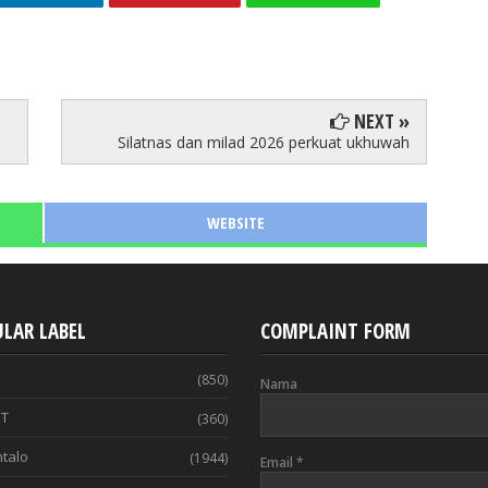
NEXT »
Silatnas dan milad 2026 perkuat ukhuwah
WEBSITE
LAR LABEL
COMPLAINT FORM
(850)
Nama
T
(360)
talo
(1944)
Email
*