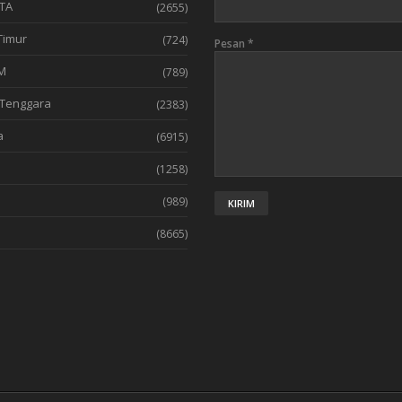
TA
(2655)
Timur
(724)
Pesan
*
M
(789)
Tenggara
(2383)
a
(6915)
(1258)
l
(989)
(8665)