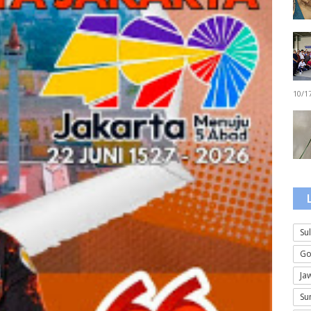
10/1
Su
Go
Ja
Su