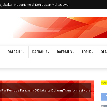
t: Jebakan Hedonisme di Kehidupan Mahasiswa
L
DAERAH 1
DAERAH 2
DAERAH 3
TOPIK
OLA
WARTAWAN SUARA INDONE
 MPW Pemuda Pancasila DKI Jakarta Dukung Transformasi Kota