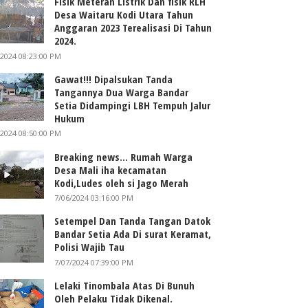
Fisik Meteran Listrik Dan fisik RLH
Desa Waitaru Kodi Utara Tahun
Anggaran 2023 Terealisasi Di Tahun
2024.
/2024 08:23:00 PM
Gawat!!! Dipalsukan Tanda
Tangannya Dua Warga Bandar
Setia Didampingi LBH Tempuh Jalur
Hukum
/2024 08:50:00 PM
Breaking news... Rumah Warga
Desa Mali iha kecamatan
Kodi,Ludes oleh si Jago Merah
7/06/2024 03:16:00 PM
Setempel Dan Tanda Tangan Datok
Bandar Setia Ada Di surat Keramat,
Polisi Wajib Tau
7/07/2024 07:39:00 PM
Lelaki Tinombala Atas Di Bunuh
Oleh Pelaku Tidak Dikenal.