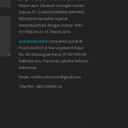
terpercaya. Dibawah naungan badan
hukum PT. SUARA KHARISMA BINTANG
INDONESIA terdaftar legal di
Kemenkumham dengan nomor: AHU-
0117306.AH.01.11.TAHUN 2019
suaraindonesia1
berkantor pusat di
PLAZA ALDEOS Jl. Warung Buncit Raya
No. 39, Warung Jati Barat, RT 001/RW 09,
Kalibata, Kec. Pancoran, Jakarta Selatan,
Indonesia
Email : redaksi.skrinews@gmail.com
Telp/WA : 0822 250000 24