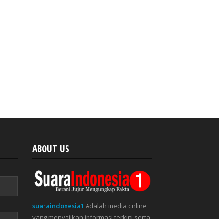
ABOUT US
suaraindonesia1
Adalah media online
yang menyajikan informasi terkini serta