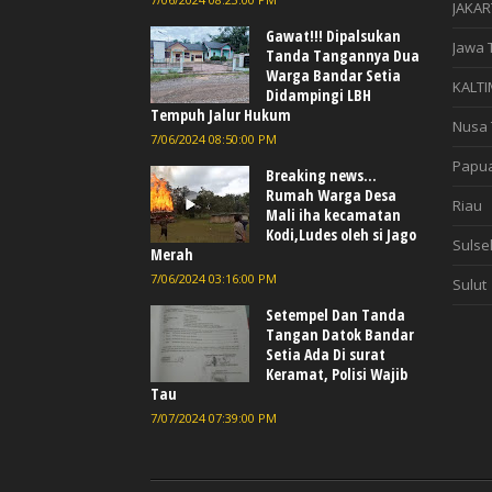
JAKAR
Gawat!!! Dipalsukan
Jawa 
Tanda Tangannya Dua
Warga Bandar Setia
KALTI
Didampingi LBH
Tempuh Jalur Hukum
Nusa 
7/06/2024 08:50:00 PM
Papu
Breaking news...
Rumah Warga Desa
Riau
Mali iha kecamatan
Kodi,Ludes oleh si Jago
Sulse
Merah
7/06/2024 03:16:00 PM
Sulut
Setempel Dan Tanda
Tangan Datok Bandar
Setia Ada Di surat
Keramat, Polisi Wajib
Tau
7/07/2024 07:39:00 PM