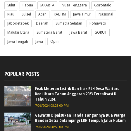
Sulut
Papua
JAKARTA
Nusa Tenggara
Gorontalo
Riau
Sulsel
Aceh
KALTIM
Jawa Timur
Nasional
Jabodetabek
Daerah
Sumatra Selatan
Pohuwato
Maluku Utara
Sumatera Barat
Jawa Barat
GORUT
Jawa Tengah
Jawa
Opini
POPULAR POSTS
Fisik Meteran Listrik Dan fisik RLH Desa Waitaru
Kodi Utara Tahun Anggaran 2023 Terealisasi Di
Tahun 2024.
7/06/2024 08:23:00 PM
Gawat!!! Dipalsukan Tanda Tangannya Dua Warga
Bandar Setia Didampingi LBH Tempuh Jalur Hukum
7/06/2024 08:50:00 PM