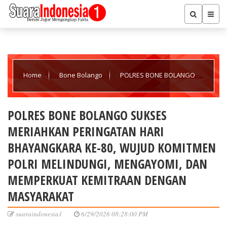
Home
Bone Bolango
POLRES BONE BOLANGO
SUKSES MERIAHKAN PERINGATAN HARI BHAYANGKARA KE-80,
POLRES BONE BOLANGO SUKSES
MERIAHKAN PERINGATAN HARI
WUJUD KOMITMEN POLRI MELINDUNGI, MENGAYOMI, DAN
BHAYANGKARA KE-80, WUJUD KOMITMEN
POLRI MELINDUNGI, MENGAYOMI, DAN
MEMPERKUAT KEMITRAAN DENGAN MASYARAKAT
MEMPERKUAT KEMITRAAN DENGAN
MASYARAKAT
suaraindonesia1
6/29/2026 08:28:00 PM