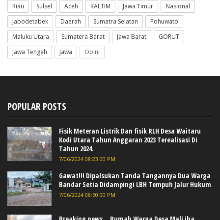
Riau
Sulsel
Aceh
KALTIM
Jawa Timur
Nasional
Jabodetabek
Daerah
Sumatra Selatan
Pohuwato
Maluku Utara
Sumatera Barat
Jawa Barat
GORUT
Jawa Tengah
Jawa
Opini
POPULAR POSTS
Fisik Meteran Listrik Dan fisik RLH Desa Waitaru
Kodi Utara Tahun Anggaran 2023 Terealisasi Di
Tahun 2024.
7/06/2024 08:23:00 PM
Gawat!!! Dipalsukan Tanda Tangannya Dua Warga
Bandar Setia Didampingi LBH Tempuh Jalur Hukum
7/06/2024 08:50:00 PM
Breaking news... Rumah Warga Desa Mali iha