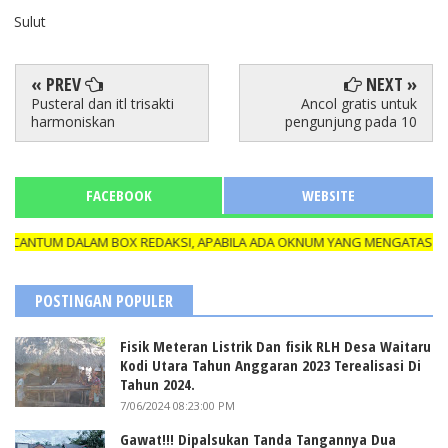
Sulut
« PREV
NEXT »
Pusteral dan itl trisakti
Ancol gratis untuk
harmoniskan
pengunjung pada 10
FACEBOOK
WEBSITE
ANTUM DALAM BOX REDAKSI, APABILA ADA OKNUM YANG MENGATAS NAMAK
POSTINGAN POPULER
Fisik Meteran Listrik Dan fisik RLH Desa Waitaru
Kodi Utara Tahun Anggaran 2023 Terealisasi Di
Tahun 2024.
7/06/2024 08:23:00 PM
Gawat!!! Dipalsukan Tanda Tangannya Dua