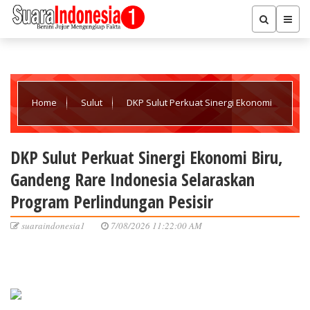
Home
Sulut
DKP Sulut Perkuat Sinergi Ekonomi
Biru, Gandeng Rare Indonesia Selaraskan Program Perlindungan
DKP Sulut Perkuat Sinergi Ekonomi Biru,
Gandeng Rare Indonesia Selaraskan
Pesisir
Program Perlindungan Pesisir
suaraindonesia1
7/08/2026 11:22:00 AM