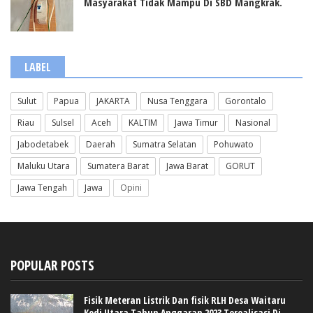
Masyarakat Tidak Mampu Di SBD Mangkrak.
LABEL
Sulut
Papua
JAKARTA
Nusa Tenggara
Gorontalo
Riau
Sulsel
Aceh
KALTIM
Jawa Timur
Nasional
Jabodetabek
Daerah
Sumatra Selatan
Pohuwato
Maluku Utara
Sumatera Barat
Jawa Barat
GORUT
Jawa Tengah
Jawa
Opini
POPULAR POSTS
Fisik Meteran Listrik Dan fisik RLH Desa Waitaru
Kodi Utara Tahun Anggaran 2023 Terealisasi Di