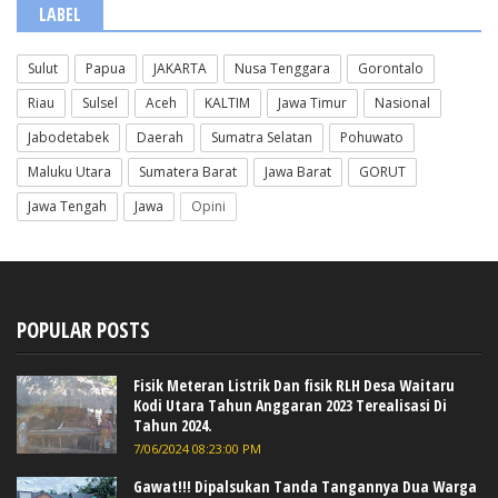
LABEL
Sulut
Papua
JAKARTA
Nusa Tenggara
Gorontalo
Riau
Sulsel
Aceh
KALTIM
Jawa Timur
Nasional
Jabodetabek
Daerah
Sumatra Selatan
Pohuwato
Maluku Utara
Sumatera Barat
Jawa Barat
GORUT
Jawa Tengah
Jawa
Opini
POPULAR POSTS
Fisik Meteran Listrik Dan fisik RLH Desa Waitaru
Kodi Utara Tahun Anggaran 2023 Terealisasi Di
Tahun 2024.
7/06/2024 08:23:00 PM
Gawat!!! Dipalsukan Tanda Tangannya Dua Warga