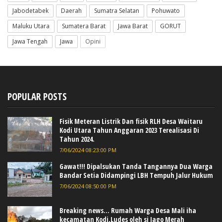
Jabodetabek
Daerah
Sumatra Selatan
Pohuwato
Maluku Utara
Sumatera Barat
Jawa Barat
GORUT
Jawa Tengah
Jawa
Opini
POPULAR POSTS
Fisik Meteran Listrik Dan fisik RLH Desa Waitaru
Kodi Utara Tahun Anggaran 2023 Terealisasi Di
Tahun 2024.
7/06/2024 08:23:00 PM
Gawat!!! Dipalsukan Tanda Tangannya Dua Warga
Bandar Setia Didampingi LBH Tempuh Jalur Hukum
7/06/2024 08:50:00 PM
Breaking news... Rumah Warga Desa Mali iha
kecamatan Kodi,Ludes oleh si Jago Merah