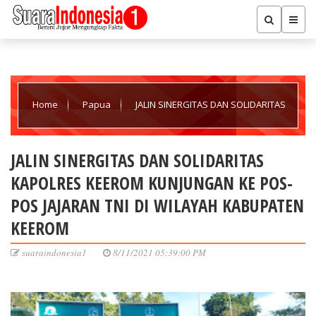
Home
Papua
JALIN SINERGITAS DAN SOLIDARITAS
KAPOLRES KEEROM KUNJUNGAN KE POS-POS JAJARAN TNI DI
JALIN SINERGITAS DAN SOLIDARITAS
KAPOLRES KEEROM KUNJUNGAN KE POS-
WILAYAH KABUPATEN KEEROM
POS JAJARAN TNI DI WILAYAH KABUPATEN
KEEROM
suaraindonesia1
8/11/2021 05:39:00 PM