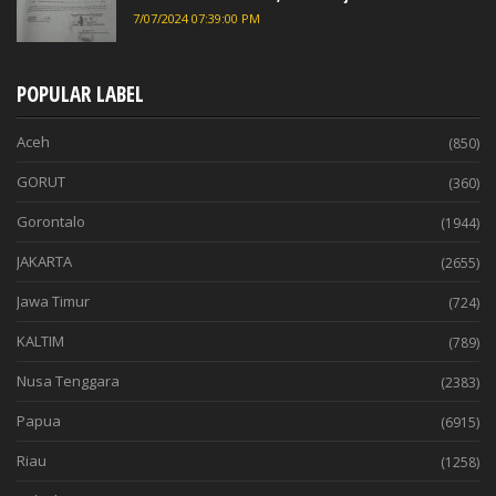
7/07/2024 07:39:00 PM
POPULAR LABEL
Aceh
(850)
GORUT
(360)
Gorontalo
(1944)
JAKARTA
(2655)
Jawa Timur
(724)
KALTIM
(789)
Nusa Tenggara
(2383)
Papua
(6915)
Riau
(1258)