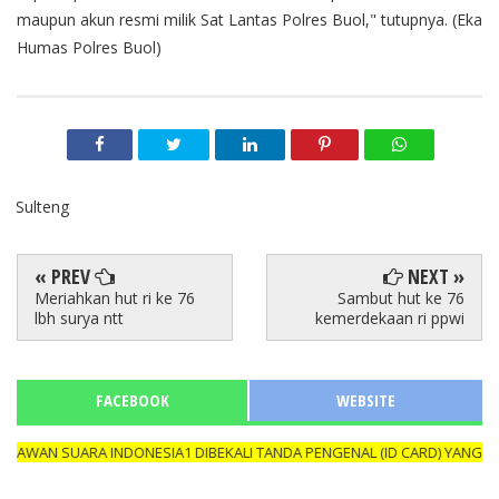
maupun akun resmi milik Sat Lantas Polres Buol," tutupnya. (Eka
Humas Polres Buol)
Sulteng
« PREV
NEXT »
Meriahkan hut ri ke 76
Sambut hut ke 76
lbh surya ntt
kemerdekaan ri ppwi
FACEBOOK
WEBSITE
WAN SUARA INDONESIA1 DIBEKALI TANDA PENGENAL (ID CARD) YANG MA