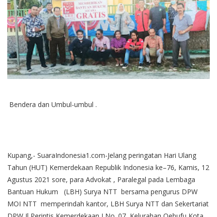
Bendera dan Umbul-umbul .
Kupang,- SuaraIndonesia1.com-Jelang peringatan Hari Ulang
Tahun (HUT) Kemerdekaan Republik Indonesia ke–76, Kamis, 12
Agustus 2021 sore, para Advokat , Paralegal pada Lembaga
Bantuan Hukum (LBH) Surya NTT bersama pengurus DPW
MOI NTT memperindah kantor, LBH Surya NTT dan Sekertariat
DPW Jl Perintis Kemerdekaan I No. 07 Kelurahan Oebufu Kota