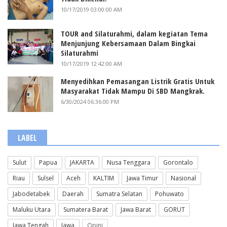
10/17/2019 03:00:00 AM
TOUR and Silaturahmi, dalam kegiatan Tema
Menjunjung Kebersamaan Dalam Bingkai
Silaturahmi
10/17/2019 12:42:00 AM
Menyedihkan Pemasangan Listrik Gratis Untuk
Masyarakat Tidak Mampu Di SBD Mangkrak.
6/30/2024 06:36:00 PM
LABEL
Sulut
Papua
JAKARTA
Nusa Tenggara
Gorontalo
Riau
Sulsel
Aceh
KALTIM
Jawa Timur
Nasional
Jabodetabek
Daerah
Sumatra Selatan
Pohuwato
Maluku Utara
Sumatera Barat
Jawa Barat
GORUT
Jawa Tengah
Jawa
Opini