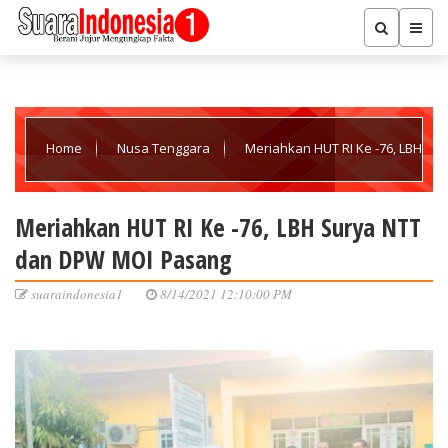
Home
Nusa Tenggara
Meriahkan HUT RI Ke -76, LBH
Surya NTT dan DPW MOI Pasang
Meriahkan HUT RI Ke -76, LBH Surya NTT
dan DPW MOI Pasang
suaraindonesia1
8/14/2021 12:10:00 PM