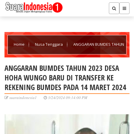
Home
Nusa Tenggara
ANGGARAN BUMDES TAHUN
2023 DESA HOHA WUNGO BARU DI TRANSFER KE REKENING
ANGGARAN BUMDES TAHUN 2023 DESA
HOHA WUNGO BARU DI TRANSFER KE
BUMDES PADA 14 MARET 2024
REKENING BUMDES PADA 14 MARET 2024
suaraindonesia1
3/24/2024 09:14:00 PM