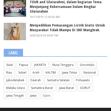
TOUR and Silaturahmi, dalam kegiatan Tema
Menjunjung Kebersamaan Dalam Bingkai
Silaturahmi
10/17/2019 12:42:00 AM
Menyedihkan Pemasangan Listrik Gratis Untuk
Masyarakat Tidak Mampu Di SBD Mangkrak.
6/30/2024 06:36:00 PM
LABEL
Sulut
Papua
JAKARTA
Nusa Tenggara
Gorontalo
Riau
Sulsel
Aceh
KALTIM
Jawa Timur
Nasional
Jabodetabek
Daerah
Sumatra Selatan
Pohuwato
Maluku Utara
Sumatera Barat
Jawa Barat
GORUT
Jawa Tengah
Jawa
Opini