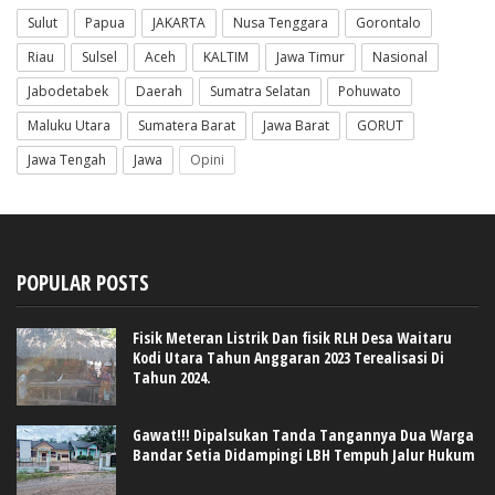
Sulut
Papua
JAKARTA
Nusa Tenggara
Gorontalo
Riau
Sulsel
Aceh
KALTIM
Jawa Timur
Nasional
Jabodetabek
Daerah
Sumatra Selatan
Pohuwato
Maluku Utara
Sumatera Barat
Jawa Barat
GORUT
Jawa Tengah
Jawa
Opini
POPULAR POSTS
Fisik Meteran Listrik Dan fisik RLH Desa Waitaru
Kodi Utara Tahun Anggaran 2023 Terealisasi Di
Tahun 2024.
Gawat!!! Dipalsukan Tanda Tangannya Dua Warga
Bandar Setia Didampingi LBH Tempuh Jalur Hukum