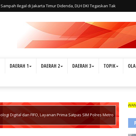
Sampah Ilegal di Jakarta Timur Didenda, DLH DKI Tegaskan Tak
L
DAERAH 1
DAERAH 2
DAERAH 3
TOPIK
OLA
WARTAWAN SUARA INDO
ogi Digital dan FIFO, Layanan Prima Satpas SIM Polres Metro