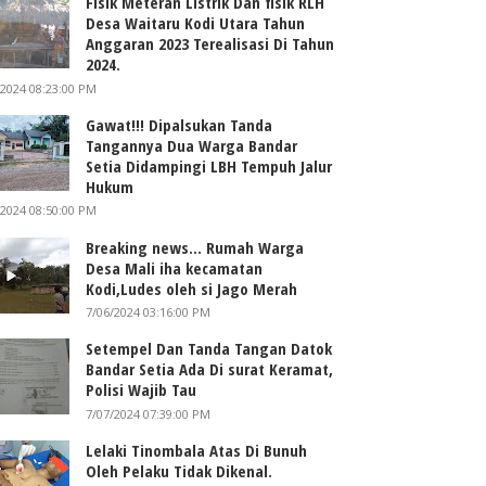
Fisik Meteran Listrik Dan fisik RLH
Desa Waitaru Kodi Utara Tahun
Anggaran 2023 Terealisasi Di Tahun
2024.
/2024 08:23:00 PM
Gawat!!! Dipalsukan Tanda
Tangannya Dua Warga Bandar
Setia Didampingi LBH Tempuh Jalur
Hukum
/2024 08:50:00 PM
Breaking news... Rumah Warga
Desa Mali iha kecamatan
Kodi,Ludes oleh si Jago Merah
7/06/2024 03:16:00 PM
Setempel Dan Tanda Tangan Datok
Bandar Setia Ada Di surat Keramat,
Polisi Wajib Tau
7/07/2024 07:39:00 PM
Lelaki Tinombala Atas Di Bunuh
Oleh Pelaku Tidak Dikenal.