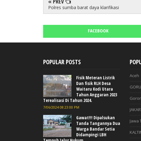
« PREV
Polres sumba barat daya klarifikasi
FACEBOOK
POPULAR POSTS
POPU
Aceh
Fisik Meteran Listrik
Dan fisik RLH Desa
GORU
Waitaru Kodi Utara
Tahun Anggaran 2023
Goron
Terealisasi Di Tahun 2024.
7/06/2024 08:23:00 PM
JAKAR
Gawat!!! Dipalsukan
Jawa 
Tanda Tangannya Dua
Warga Bandar Setia
KALTI
Didampingi LBH
Tempuh Jalur Hukum