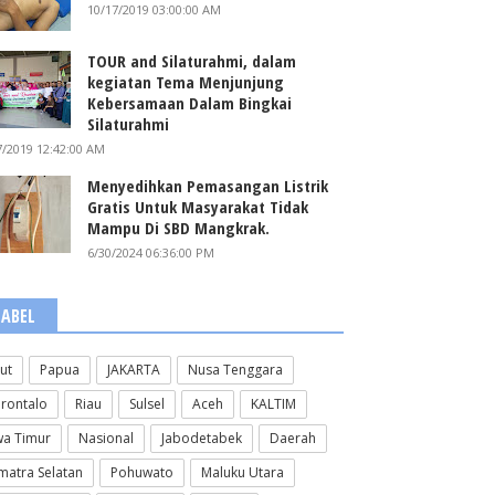
10/17/2019 03:00:00 AM
TOUR and Silaturahmi, dalam
kegiatan Tema Menjunjung
Kebersamaan Dalam Bingkai
Silaturahmi
7/2019 12:42:00 AM
Menyedihkan Pemasangan Listrik
Gratis Untuk Masyarakat Tidak
Mampu Di SBD Mangkrak.
6/30/2024 06:36:00 PM
LABEL
lut
Papua
JAKARTA
Nusa Tenggara
rontalo
Riau
Sulsel
Aceh
KALTIM
wa Timur
Nasional
Jabodetabek
Daerah
matra Selatan
Pohuwato
Maluku Utara