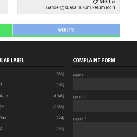
NEXT »
Gandeng kuasa hukum ketum icc ri
WEBSITE
LAR LABEL
COMPLAINT FORM
(850)
Nama
T
(360)
talo
(1945)
Email
*
TA
(2658)
Timur
(724)
Pesan
*
M
(789)