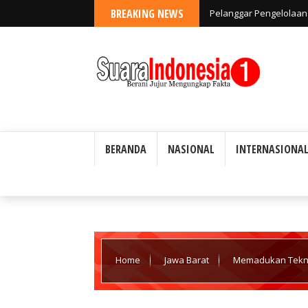
BREAKING NEWS
Pelanggar Pengelolaan 
Ada Toleransi
BERANDA
NASIONAL
INTERNASIONA
Home
Jawa Barat
Memadukan Teknol
Bekasi Kota Tak Terbantahkan.