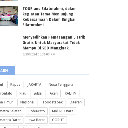
TOUR and Silaturahmi, dalam
kegiatan Tema Menjunjung
Kebersamaan Dalam Bingkai
Silaturahmi
Menyedihkan Pemasangan Listrik
Gratis Untuk Masyarakat Tidak
Mampu Di SBD Mangkrak.
6/30/2024 06:36:00 PM
LABEL
lut
Papua
JAKARTA
Nusa Tenggara
rontalo
Riau
Sulsel
Aceh
KALTIM
wa Timur
Nasional
Jabodetabek
Daerah
matra Selatan
Pohuwato
Maluku Utara
matera Barat
Jawa Barat
GORUT