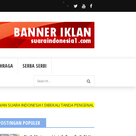
HRAGA
SERBA SERBI
RA INDONESIA1 DIBEKALI TANDA PENGENAL (ID CARD) YANG MASIH BER
POSTINGAN POPULER