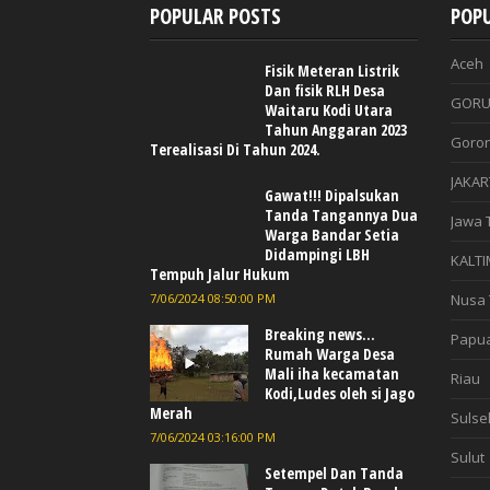
POPULAR POSTS
POPU
Aceh
Fisik Meteran Listrik
Dan fisik RLH Desa
GORU
Waitaru Kodi Utara
Tahun Anggaran 2023
Goron
Terealisasi Di Tahun 2024.
JAKAR
Gawat!!! Dipalsukan
Tanda Tangannya Dua
Jawa 
Warga Bandar Setia
Didampingi LBH
KALTI
Tempuh Jalur Hukum
7/06/2024 08:50:00 PM
Nusa 
Breaking news...
Papu
Rumah Warga Desa
Mali iha kecamatan
Riau
Kodi,Ludes oleh si Jago
Merah
Sulse
7/06/2024 03:16:00 PM
Sulut
Setempel Dan Tanda