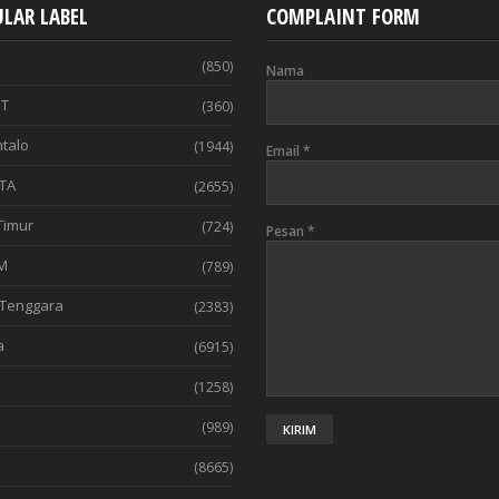
LAR LABEL
COMPLAINT FORM
(850)
Nama
T
(360)
talo
(1944)
Email
*
TA
(2655)
Timur
(724)
Pesan
*
M
(789)
Tenggara
(2383)
a
(6915)
(1258)
l
(989)
(8665)