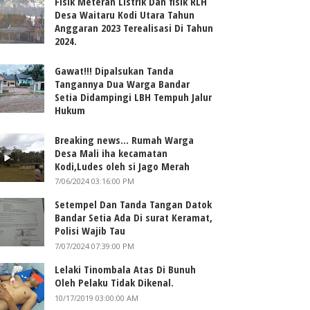
Fisik Meteran Listrik Dan fisik RLH
Desa Waitaru Kodi Utara Tahun
Anggaran 2023 Terealisasi Di Tahun
2024.
Gawat!!! Dipalsukan Tanda
Tangannya Dua Warga Bandar
Setia Didampingi LBH Tempuh Jalur
Hukum
Breaking news... Rumah Warga
Desa Mali iha kecamatan
Kodi,Ludes oleh si Jago Merah
7/06/2024 03:16:00 PM
Setempel Dan Tanda Tangan Datok
Bandar Setia Ada Di surat Keramat,
Polisi Wajib Tau
7/07/2024 07:39:00 PM
Lelaki Tinombala Atas Di Bunuh
Oleh Pelaku Tidak Dikenal.
10/17/2019 03:00:00 AM