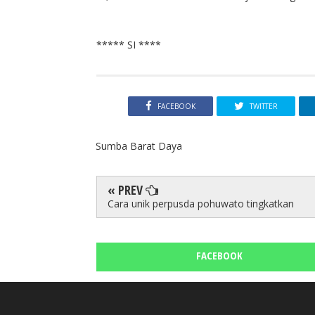
***** SI ****
FACEBOOK
TWITTER
Sumba Barat Daya
« PREV
Cara unik perpusda pohuwato tingkatkan
FACEBOOK