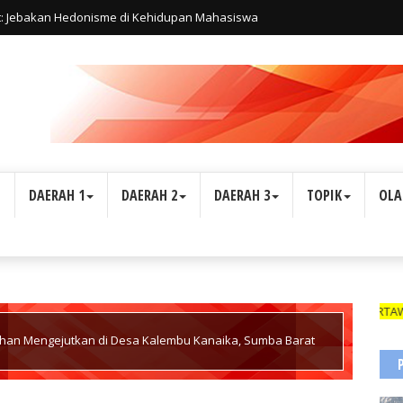
t: Jebakan Hedonisme di Kehidupan Mahasiswa
L
DAERAH 1
DAERAH 2
DAERAH 3
TOPIK
OLA
WARTAWAN SUA
an Mengejutkan di Desa Kalembu Kanaika, Sumba Barat