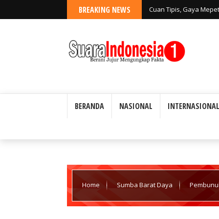
BREAKING NEWS
Cuan Tipis, Gaya Mepe
BERANDA
NASIONAL
INTERNASIONA
Home
Sumba Barat Daya
Pembunuh
Daya.