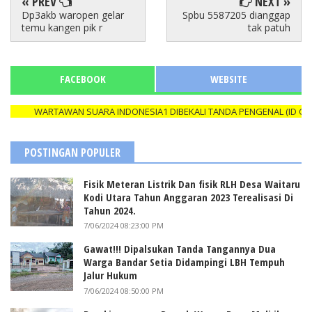
« PREV
NEXT »
Dp3akb waropen gelar
Spbu 5587205 dianggap
temu kangen pik r
tak patuh
FACEBOOK
WEBSITE
WARTAWAN SUARA INDONESIA1 DIBEKALI TANDA PENGENAL (ID CARD)
POSTINGAN POPULER
Fisik Meteran Listrik Dan fisik RLH Desa Waitaru
Kodi Utara Tahun Anggaran 2023 Terealisasi Di
Tahun 2024.
7/06/2024 08:23:00 PM
Gawat!!! Dipalsukan Tanda Tangannya Dua
Warga Bandar Setia Didampingi LBH Tempuh
Jalur Hukum
7/06/2024 08:50:00 PM