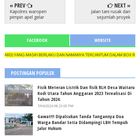
« PREV
NEXT »
Kapolres waropen
Jalan tani rusak dan
pimpin apel gelar
sejumlah proyek
FACEBOOK
WEBSITE
RD) YANG MASIH BERLAKU DAN NAMANYA TERCANTUM DALAM BOX REDAKS
POSTINGAN POPULER
Fisik Meteran Listrik Dan fisik RLH Desa Waitaru
Kodi Utara Tahun Anggaran 2023 Terealisasi Di
Tahun 2024.
7/06/2024 08:23:00 PM
Gawat!!! Dipalsukan Tanda Tangannya Dua
Warga Bandar Setia Didampingi LBH Tempuh
Jalur Hukum