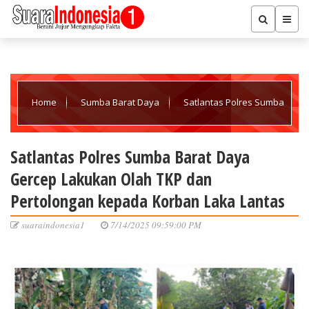
Home
Sumba Barat Daya
Satlantas Polres Sumba
Barat Daya Gercep Lakukan Olah TKP dan Pertolongan kepada
Satlantas Polres Sumba Barat Daya
Gercep Lakukan Olah TKP dan
Korban Laka Lantas
Pertolongan kepada Korban Laka Lantas
suaraindonesia1
7/14/2025 09:59:00 PM