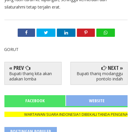
silaturahmi tetap terjalin erat.
GORUT
« PREV
NEXT »
Bupati thariq kita akan
Bupati thariq modanggu
adakan lomba
pontolo indah
FACEBOOK
WEBSITE
WARTAWAN SUARA INDONESIA1 DIBEKALI TANDA PENGENAL (ID 
POSTINGAN POPULER