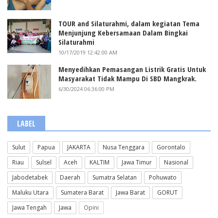
TOUR and Silaturahmi, dalam kegiatan Tema
Menjunjung Kebersamaan Dalam Bingkai
Silaturahmi
10/17/2019 12:42:00 AM
Menyedihkan Pemasangan Listrik Gratis Untuk
Masyarakat Tidak Mampu Di SBD Mangkrak.
6/30/2024 06:36:00 PM
LABEL
Sulut
Papua
JAKARTA
Nusa Tenggara
Gorontalo
Riau
Sulsel
Aceh
KALTIM
Jawa Timur
Nasional
Jabodetabek
Daerah
Sumatra Selatan
Pohuwato
Maluku Utara
Sumatera Barat
Jawa Barat
GORUT
Jawa Tengah
Jawa
Opini