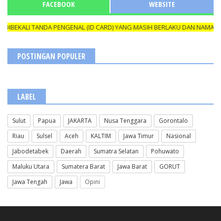
FACEBOOK
WEBSITE
EKALI TANDA PENGENAL (ID CARD) YANG MASIH BERLAKU DAN NAMANYA 
POSTINGAN POPULER
LABEL
Sulut
Papua
JAKARTA
Nusa Tenggara
Gorontalo
Riau
Sulsel
Aceh
KALTIM
Jawa Timur
Nasional
Jabodetabek
Daerah
Sumatra Selatan
Pohuwato
Maluku Utara
Sumatera Barat
Jawa Barat
GORUT
Jawa Tengah
Jawa
Opini