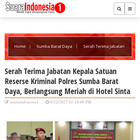
Home
Sumba Barat Daya
Serah Terima Jabatan
Kepala Satuan Reserse Kriminal Polres Sumba Barat Daya,
Serah Terima Jabatan Kepala Satuan
Reserse Kriminal Polres Sumba Barat
Berlangsung Meriah di Hotel Sinta
Daya, Berlangsung Meriah di Hotel Sinta
suaraindonesia1
8/22/2025 02:18:00 PM