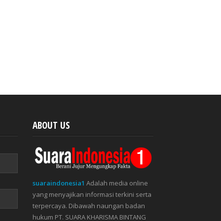
ABOUT US
suaraindonesia1
Adalah media online
yang menyajikan informasi terkini serta
terpercaya. Dibawah naungan badan
hukum PT. SUARA KHARISMA BINTANG