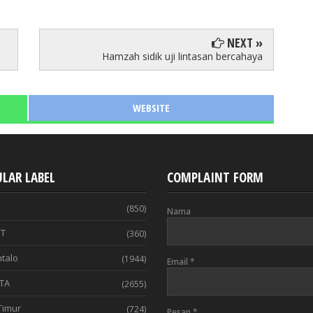
NEXT »
Hamzah sidik uji lintasan bercahaya
WEBSITE
LAR LABEL
COMPLAINT FORM
(850)
Nama
T
(360)
talo
(1944)
Email
*
TA
(2655)
Timur
(724)
Pesan
*