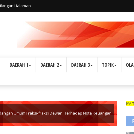
ilangan Halaman
L
DAERAH 1
DAERAH 2
DAERAH 3
TOPIK
OLA
DA PENGENAL (ID CARD) YANG MASIH BERLAKU DAN NAMANYA TERCANTU
dangan Umum Fraksi-fraksi Dewan. Terhadap Nota Keuangan