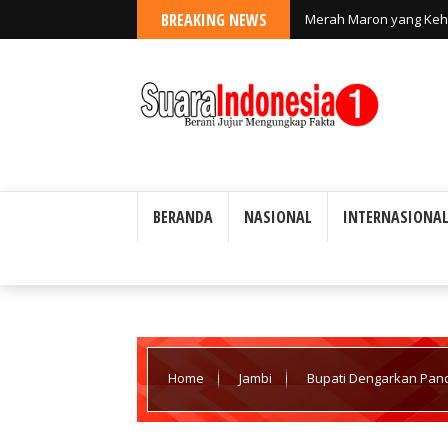
BREAKING NEWS
Merah Maron yang Keh
BERANDA
NASIONAL
INTERNASIONA
WARTAWAN SUARA INDONESIA1 DIBEKALI TAN
Home
Jambi
Bupati Dengarkan Pan
RAPBD Perubahan Merangin 2025