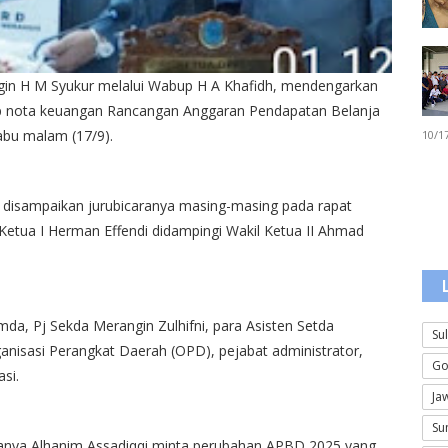
gin H M Syukur melalui Wabup H A Khafidh, mendengarkan
p nota keuangan Rancangan Anggaran Pendapatan Belanja
bu malam (17/9).
10/1
 disampaikan jurubicaranya masing-masing pada rapat
Ketua I Herman Effendi didampingi Wakil Ketua II Ahmad
mda, Pj Sekda Merangin Zulhifni, para Asisten Setda
Su
ganisasi Perangkat Daerah (OPD), pejabat administrator,
Go
si.
Ja
Su
caranya Alhanim Assadiqqi minta perubahan APBD 2025 yang