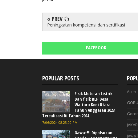
« PREV
Peningkatan kompetensi dan sertifikasi
FACEBOOK
POPULAR POSTS
POPU
Aceh
Fisik Meteran Listrik
Dan fisik RLH Desa
GORU
Waitaru Kodi Utara
Tahun Anggaran 2023
Goron
Terealisasi Di Tahun 2024.
7/06/2024 08:23:00 PM
JAKAR
Gawat!!! Dipalsukan
Jawa 