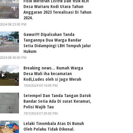
Fisik Meteran Listrik Dan fisik RLH
Desa Waitaru Kodi Utara Tahun
Anggaran 2023 Terealisasi Di Tahun
2024.
/2024 08:23:00 PM
Gawat!!! Dipalsukan Tanda
Tangannya Dua Warga Bandar
Setia Didampingi LBH Tempuh Jalur
Hukum
/2024 08:50:00 PM
Breaking news... Rumah Warga
Desa Mali iha kecamatan
Kodi,Ludes oleh si Jago Merah
7/06/2024 03:16:00 PM
Setempel Dan Tanda Tangan Datok
Bandar Setia Ada Di surat Keramat,
Polisi Wajib Tau
7/07/2024 07:39:00 PM
Lelaki Tinombala Atas Di Bunuh
Oleh Pelaku Tidak Dikenal.