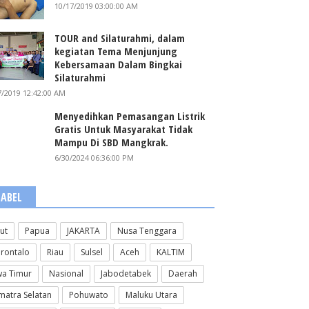
10/17/2019 03:00:00 AM
TOUR and Silaturahmi, dalam
kegiatan Tema Menjunjung
Kebersamaan Dalam Bingkai
Silaturahmi
7/2019 12:42:00 AM
Menyedihkan Pemasangan Listrik
Gratis Untuk Masyarakat Tidak
Mampu Di SBD Mangkrak.
6/30/2024 06:36:00 PM
LABEL
lut
Papua
JAKARTA
Nusa Tenggara
rontalo
Riau
Sulsel
Aceh
KALTIM
wa Timur
Nasional
Jabodetabek
Daerah
matra Selatan
Pohuwato
Maluku Utara