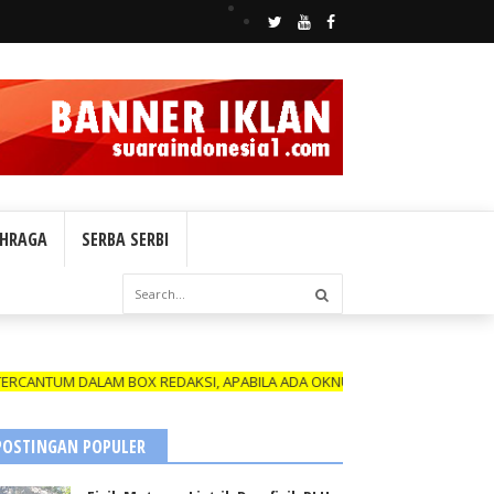
HRAGA
SERBA SERBI
M DALAM BOX REDAKSI, APABILA ADA OKNUM YANG MENGATAS NAMAKAN W
POSTINGAN POPULER