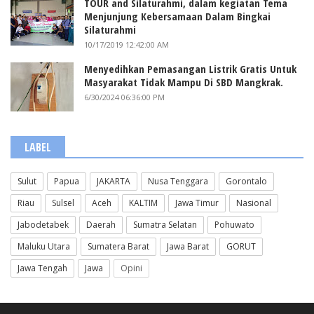
TOUR and Silaturahmi, dalam kegiatan Tema
Menjunjung Kebersamaan Dalam Bingkai
Silaturahmi
10/17/2019 12:42:00 AM
Menyedihkan Pemasangan Listrik Gratis Untuk
Masyarakat Tidak Mampu Di SBD Mangkrak.
6/30/2024 06:36:00 PM
LABEL
Sulut
Papua
JAKARTA
Nusa Tenggara
Gorontalo
Riau
Sulsel
Aceh
KALTIM
Jawa Timur
Nasional
Jabodetabek
Daerah
Sumatra Selatan
Pohuwato
Maluku Utara
Sumatera Barat
Jawa Barat
GORUT
Jawa Tengah
Jawa
Opini