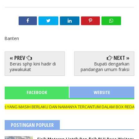
Banten
« PREV
NEXT »
Beras sphp kini hadir di
Bupati dengarkan
yawakukat
pandangan umum fraksi
FACEBOOK
WEBSITE
 YANG MASIH BERLAKU DAN NAMANYA TERCANTUM DALAM BOX REDAKSI, A
POSTINGAN POPULER
Fisik Meteran Listrik Dan fisik RLH Desa Waitaru