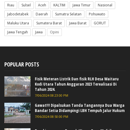
Riau
Sulsel
Aceh
KALTIM
Jawa Timur
Nasional
Jabodetabek
Daerah
Sumatra Selatan
Pohuwato
Maluku Utara
Sumatera Barat
Jawa Barat
GORUT
Jawa Tengah
Jawa
Opini
POPULAR POSTS
Fisik Meteran Listrik Dan fisik RLH Desa Waitaru
Kodi Utara Tahun Anggaran 2023 Terealisasi Di
Tahun 2024.
7/06/2024 08:23:00 PM
Gawat!!! Dipalsukan Tanda Tangannya Dua Warga
Bandar Setia Didampingi LBH Tempuh Jalur Hukum
7/06/2024 08:50:00 PM