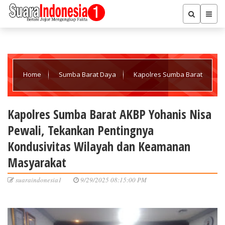
Home
Sumba Barat Daya
Kapolres Sumba Barat
AKBP Yohanis Nisa Pewali, Tekankan Pentingnya Kondusivitas
Kapolres Sumba Barat AKBP Yohanis Nisa
Pewali, Tekankan Pentingnya
Wilayah dan Keamanan Masyarakat
Kondusivitas Wilayah dan Keamanan
Masyarakat
suaraindonesia1
9/29/2025 08:15:00 PM