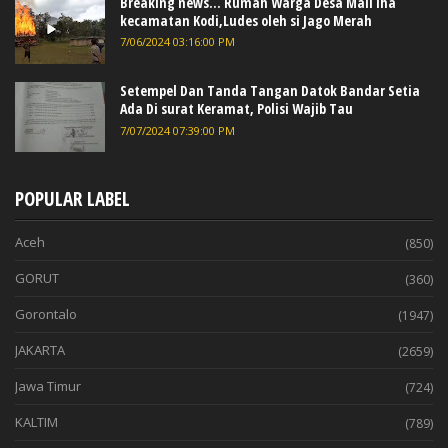
Breaking news... Rumah Warga Desa Mali iha
kecamatan Kodi,Ludes oleh si Jago Merah
7/06/2024 03:16:00 PM
Setempel Dan Tanda Tangan Datok Bandar Setia
Ada Di surat Keramat, Polisi Wajib Tau
7/07/2024 07:39:00 PM
POPULAR LABEL
Aceh
(850)
GORUT
(360)
Gorontalo
(1947)
JAKARTA
(2659)
Jawa Timur
(724)
KALTIM
(789)