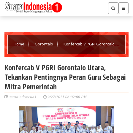
Home
Gorontalo
Konfercab V PGRI Gorontalo
Utara, Tekankan Pentingnya Peran Guru Sebagai Mitra
Konfercab V PGRI Gorontalo Utara,
Tekankan Pentingnya Peran Guru Sebagai
Pemerintah
Mitra Pemerintah
suaraindonesia1
9/27/2025 06:02:00 PM