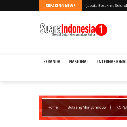
BREAKING NEWS
Jabata Berakhir, Selur
Ardyan Ukie Hercahyo,
BERANDA
NASIONAL
INTERNASIONA
Home
Bolaang Mongondouw
KOPER
Ilusi dalam Mendukung Program Makan Bergizi G