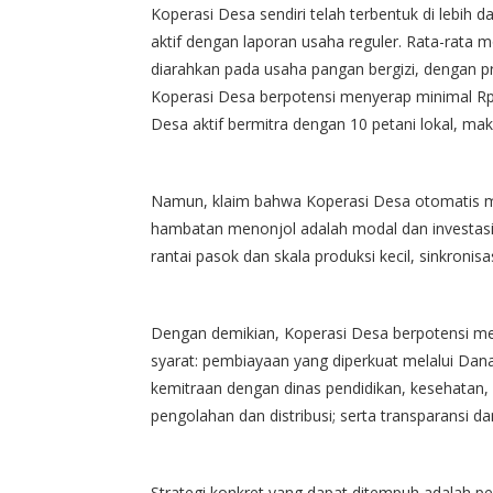
Koperasi Desa sendiri telah terbentuk di lebih d
aktif dengan laporan usaha reguler. Rata-rata m
diarahkan pada usaha pangan bergizi, dengan pr
Koperasi Desa berpotensi menyerap minimal Rp1
Desa aktif bermitra dengan 10 petani lokal, m
Namun, klaim bahwa Koperasi Desa otomatis menj
hambatan menonjol adalah modal dan investasi
rantai pasok dan skala produksi kecil, sinkronisasi
Dengan demikian, Koperasi Desa berpotensi m
syarat: pembiayaan yang diperkuat melalui Dan
kemitraan dengan dinas pendidikan, kesehatan,
pengolahan dan distribusi; serta transparansi dan
Strategi konkret yang dapat ditempuh adalah 