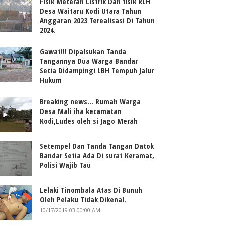
Fisik Meteran Listrik Dan fisik RLH
Desa Waitaru Kodi Utara Tahun
Anggaran 2023 Terealisasi Di Tahun
2024.
Gawat!!! Dipalsukan Tanda
Tangannya Dua Warga Bandar
Setia Didampingi LBH Tempuh Jalur
Hukum
Breaking news... Rumah Warga
Desa Mali iha kecamatan
Kodi,Ludes oleh si Jago Merah
Setempel Dan Tanda Tangan Datok
Bandar Setia Ada Di surat Keramat,
Polisi Wajib Tau
Lelaki Tinombala Atas Di Bunuh
Oleh Pelaku Tidak Dikenal.
10/17/2019 03:00:00 AM