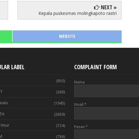
NEXT »
Kepala puskesmas molingkapoto rastri
WEBSITE
LAR LABEL
COMPLAINT FORM
(850)
Nama
T
(360)
talo
(1945)
Email
*
TA
(2659)
Timur
(724)
Pesan
*
M
(789)