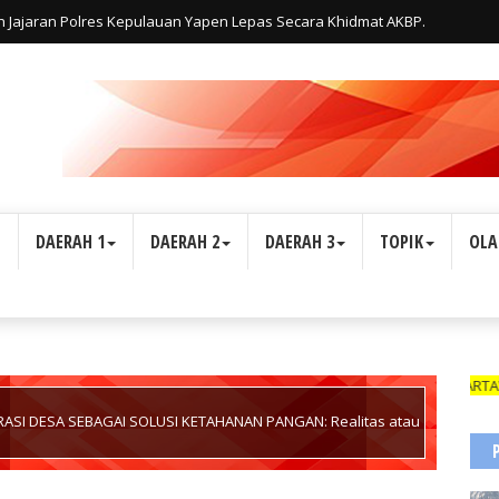
uh Jajaran Polres Kepulauan Yapen Lepas Secara Khidmat AKBP.
L
DAERAH 1
DAERAH 2
DAERAH 3
TOPIK
OLA
WARTAWAN SUARA I
ASI DESA SEBAGAI SOLUSI KETAHANAN PANGAN: Realitas atau
ratis di Kabupaten Bolaang Mongondow Selatan