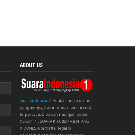
ABOUT US
suaraindonesia1
Adalah media online
yang menyajikan informasi terkini serta
terpercaya. Dibawah naungan badan
hukum PT. SUARA KHARISMA BINTANG
INDONESIA terdaftar legal di
Kemenkumham dengan nomor: AHU-