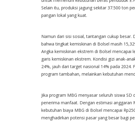
untuk memenuhi kebutuhan beras penduduk ±70.00
Selain itu, produksi jagung sekitar 37.500 ton p
pangan lokal yang kuat.
Namun dari sisi sosial, tantangan cukup besar. D
bahwa tingkat kemiskinan di Bolsel masih 15,32%
Angka kemiskinan ekstrem di Bolsel mencapai leb
garis kemiskinan ekstrem. Kondisi gizi anak-ana
24%, jauh dari target nasional 14% pada 2024.
program tambahan, melainkan kebutuhan mend
Jika program MBG menyasar seluruh siswa SD da
penerima manfaat. Dengan estimasi anggaran M
kebutuhan biaya MBG di Bolsel mencapai Rp250–3
menghadirkan potensi pasar yang besar bagi pe