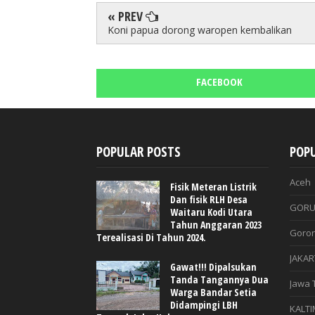
« PREV
Koni papua dorong waropen kembalikan
FACEBOOK
POPULAR POSTS
POPU
Aceh
Fisik Meteran Listrik
Dan fisik RLH Desa
GORU
Waitaru Kodi Utara
Tahun Anggaran 2023
Goron
Terealisasi Di Tahun 2024.
JAKAR
Gawat!!! Dipalsukan
Tanda Tangannya Dua
Jawa 
Warga Bandar Setia
Didampingi LBH
KALTI