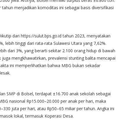
0 jiwa. Artinya, Bolsel memiliki surplus beras ±6.800 ton.
er tahun menjadikan komoditas ini sebagai basis diversifikasi
ikutip dari https://sulut.bps.go.id tahun 2023, menyatakan
, lebih tinggi dari rata-rata Sulawesi Utara yang 7,62%.
ih dari 3%, yang berarti sekitar 2.100 orang hidup di bawah
k juga mengkhawatirkan, prevalensi stunting balita mencapai
 Fakta ini memperlihatkan bahwa MBG bukan sekadar
esak.
n SMP di Bolsel, terdapat ±16.700 anak sekolah sebagai
BG nasional Rp15.000–20.000 per anak per hari, maka
30 juta per hari, atau Rp50–65 miliar per tahun. Angka ini
masok lokal, termasuk Koperasi Desa.