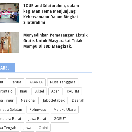
TOUR and Silaturahmi, dalam
kegiatan Tema Menjunjung
Kebersamaan Dalam Bingkai
Silaturahmi
Menyedihkan Pemasangan Listrik
Gratis Untuk Masyarakat Tidak
Mampu Di SBD Mangkrak.
LABEL
lut
Papua
JAKARTA
Nusa Tenggara
rontalo
Riau
Sulsel
Aceh
KALTIM
wa Timur
Nasional
Jabodetabek
Daerah
matra Selatan
Pohuwato
Maluku Utara
matera Barat
Jawa Barat
GORUT
wa Tengah
Jawa
Opini