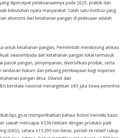
yang dipercepat pelaksanaannya pada 2025, praktik dan
wab kebutuhan nyata masyarakat. Salah satu institusi yang
nan ekonomi dan ketahanan pangan di pedesaan adalah
a untuk ketahanan pangan, Pemerintah mendorong alokasi
rkuat swasembada dan ketahanan pangan lokal termasuk
i pasok pangan, penyimpanan, diversifikasi produk, serta
ri landasan hukum dan peluang pembiayaan bagi Koperasi
etahanan pangan desa. Dilansir dari
G berskala nasional menargetkan ±83 juta siswa penerima
selkab.bps.go.id memperlihatkan bahwa Bolsel memiliki basis
ahan sawah mencapai 4.536 hektare dengan produksi padi
ng (GKG), setara ±13.295 ton beras. Jumlah ini relatif cukup