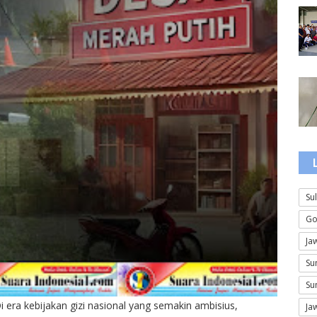
Su
Go
Ja
Su
Su
a kebijakan gizi nasional yang semakin ambisius,
Ja