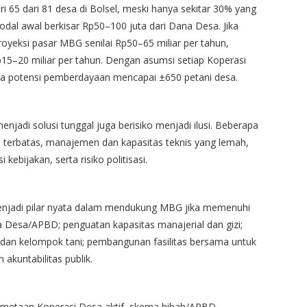
ari 65 dari 81 desa di Bolsel, meski hanya sekitar 30% yang
odal awal berkisar Rp50–100 juta dari Dana Desa. Jika
oyeksi pasar MBG senilai Rp50–65 miliar per tahun,
5–20 miliar per tahun. Dengan asumsi setiap Koperasi
aka potensi pemberdayaan mencapai ±650 petani desa.
adi solusi tunggal juga berisiko menjadi ilusi. Beberapa
 terbatas, manajemen dan kapasitas teknis yang lemah,
 kebijakan, serta risiko politisasi.
enjadi pilar nyata dalam mendukung MBG jika memenuhi
a Desa/APBD; penguatan kapasitas manajerial dan gizi;
 dan kelompok tani; pembangunan fasilitas bersama untuk
 akuntabilitas publik.
pemetaan Koperasi Desa aktif, skema hibah/APBD,