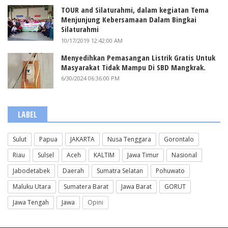
TOUR and Silaturahmi, dalam kegiatan Tema
Menjunjung Kebersamaan Dalam Bingkai
Silaturahmi
10/17/2019 12:42:00 AM
Menyedihkan Pemasangan Listrik Gratis Untuk
Masyarakat Tidak Mampu Di SBD Mangkrak.
6/30/2024 06:36:00 PM
LABEL
Sulut
Papua
JAKARTA
Nusa Tenggara
Gorontalo
Riau
Sulsel
Aceh
KALTIM
Jawa Timur
Nasional
Jabodetabek
Daerah
Sumatra Selatan
Pohuwato
Maluku Utara
Sumatera Barat
Jawa Barat
GORUT
Jawa Tengah
Jawa
Opini