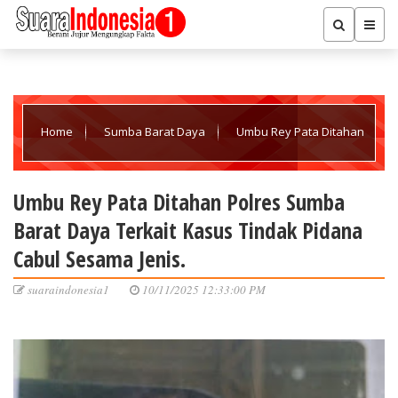
Home
Sumba Barat Daya
Umbu Rey Pata Ditahan
Polres Sumba Barat Daya Terkait Kasus Tindak Pidana Cabul
Umbu Rey Pata Ditahan Polres Sumba
Barat Daya Terkait Kasus Tindak Pidana
Sesama Jenis.
Cabul Sesama Jenis.
suaraindonesia1
10/11/2025 12:33:00 PM