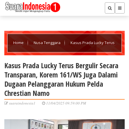
Home
Nusa Tenggara
Kasus Prada Lucky Terus
Bergulir Secara Transparan, Korem 161/WS Juga Dalami Dugaan
Kasus Prada Lucky Terus Bergulir Secara
Transparan, Korem 161/WS Juga Dalami
Pelanggaran Hukum Pelda Chrestian Namo
Dugaan Pelanggaran Hukum Pelda
Chrestian Namo
suaraindonesia1
11/04/2025 09:59:00 PM