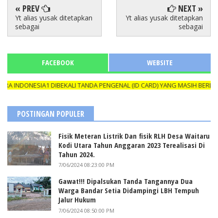
« PREV
NEXT »
Yt alias yusak ditetapkan
Yt alias yusak ditetapkan
sebagai
sebagai
FACEBOOK
WEBSITE
DONESIA1 DIBEKALI TANDA PENGENAL (ID CARD) YANG MASIH BERLAKU 
POSTINGAN POPULER
Fisik Meteran Listrik Dan fisik RLH Desa Waitaru
Kodi Utara Tahun Anggaran 2023 Terealisasi Di
Tahun 2024.
7/06/2024 08:23:00 PM
Gawat!!! Dipalsukan Tanda Tangannya Dua
Warga Bandar Setia Didampingi LBH Tempuh
Jalur Hukum
7/06/2024 08:50:00 PM