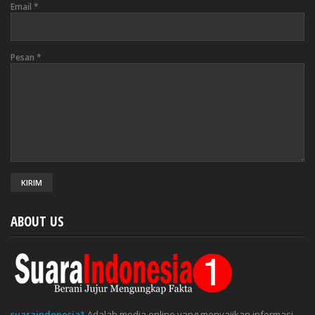
Email
*
Pesan
*
ABOUT US
suaraindonesia1
Adalah media online yang menyajikan informasi