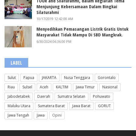
TOUR and Silaturahmi, dalam kegiatan Tema
Menjunjung Kebersamaan Dalam Bingkai
Silaturahmi
10/17/2019 12:42:00 AM
Menyedihkan Pemasangan Listrik Gratis Untuk
Masyarakat Tidak Mampu Di SBD Mangkrak.
6/30/2024 06:36:00 PM
LABEL
Sulut
Papua
JAKARTA
Nusa Tenggara
Gorontalo
Riau
Sulsel
Aceh
KALTIM
Jawa Timur
Nasional
Jabodetabek
Daerah
Sumatra Selatan
Pohuwato
Maluku Utara
Sumatera Barat
Jawa Barat
GORUT
Jawa Tengah
Jawa
Opini