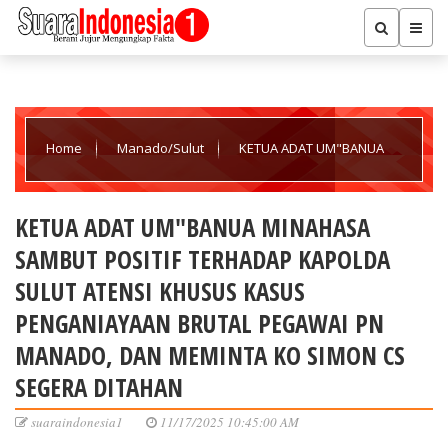
Home
Manado/Sulut
KETUA ADAT UM"BANUA
MINAHASA SAMBUT POSITIF TERHADAP KAPOLDA SULUT ATENSI
KETUA ADAT UM"BANUA MINAHASA
SAMBUT POSITIF TERHADAP KAPOLDA
KHUSUS KASUS PENGANIAYAAN BRUTAL PEGAWAI PN MANADO,
SULUT ATENSI KHUSUS KASUS
PENGANIAYAAN BRUTAL PEGAWAI PN
DAN MEMINTA KO SIMON CS SEGERA DITAHAN
MANADO, DAN MEMINTA KO SIMON CS
SEGERA DITAHAN
suaraindonesia1
11/17/2025 10:45:00 AM