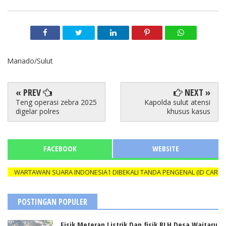
Manado/Sulut
« PREV
NEXT »
Teng operasi zebra 2025
Kapolda sulut atensi
digelar polres
khusus kasus
FACEBOOK
WEBSITE
RTAWAN SUARA INDONESIA1 DIBEKALI TANDA PENGENAL (ID CARD) YANG
POSTINGAN POPULER
Fisik Meteran Listrik Dan fisik RLH Desa Waitaru