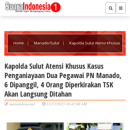
Home
Manado/Sulut
Kapolda Sulut Atensi Khusus
Kasus Penganiayaan Dua Pegawai PN Manado, 6 Dipanggil, 4
Kapolda Sulut Atensi Khusus Kasus
Penganiayaan Dua Pegawai PN Manado,
Orang Diperkirakan TSK Akan Langsung Ditahan
6 Dipanggil, 4 Orang Diperkirakan TSK
Akan Langsung Ditahan
suaraindonesia1
11/17/2025 10:42:00 AM