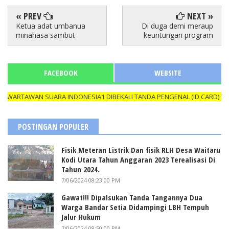
« PREV
NEXT »
Ketua adat umbanua
Di duga demi meraup
minahasa sambut
keuntungan program
FACEBOOK
WEBSITE
AWAN SUARA INDONESIA1 DIBEKALI TANDA PENGENAL (ID CARD) YANG M
POSTINGAN POPULER
Fisik Meteran Listrik Dan fisik RLH Desa Waitaru
Kodi Utara Tahun Anggaran 2023 Terealisasi Di
Tahun 2024.
7/06/2024 08:23:00 PM
Gawat!!! Dipalsukan Tanda Tangannya Dua
Warga Bandar Setia Didampingi LBH Tempuh
Jalur Hukum
7/06/2024 08:50:00 PM