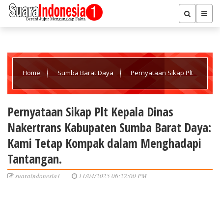
Home
Sumba Barat Daya
Pernyataan Sikap Plt
Kepala Dinas Nakertrans Kabupaten Sumba Barat Daya: Kami
Pernyataan Sikap Plt Kepala Dinas
Nakertrans Kabupaten Sumba Barat Daya:
Tetap Kompak dalam Menghadapi Tantangan.
Kami Tetap Kompak dalam Menghadapi
Tantangan.
suaraindonesia1
11/04/2025 06:22:00 PM