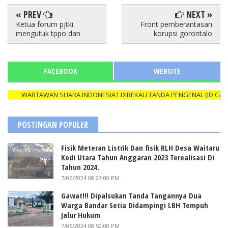
« PREV
NEXT »
Ketua forum pjtki
Front pemberantasan
mengutuk tppo dan
korupsi gorontalo
FACEBOOK
WEBSITE
WARTAWAN SUARA INDONESIA1 DIBEKALI TANDA PENGENAL (ID CARD) 
POSTINGAN POPULER
Fisik Meteran Listrik Dan fisik RLH Desa Waitaru
Kodi Utara Tahun Anggaran 2023 Terealisasi Di
Tahun 2024.
7/06/2024 08:23:00 PM
Gawat!!! Dipalsukan Tanda Tangannya Dua
Warga Bandar Setia Didampingi LBH Tempuh
Jalur Hukum
7/06/2024 08:50:00 PM