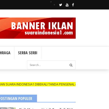
HRAGA
SERBA SERBI
A INDONESIA1 DIBEKALI TANDA PENGENAL (ID CARD) YANG MASIH BERL
POSTINGAN POPULER