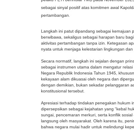
sebagai sinyal positif atas komitmen awal Kapo
pertambangan.
Langkah ini patut dipandang sebagai kemajuan
berwibawa, sekaligus sebagai harapan baru bag
aktivitas pertambangan tanpa izin. Ketegasan 
nyata untuk menjaga kelestarian lingkungan d
Secara normatif, langkah ini sejalan dengan pr
sebagai instrumen utama dalam mengatur relas
Negara Republik Indonesia Tahun 1945, khususn
kekayaan alam dikuasai oleh negara dan diperg
dengan demikian, bukan sekadar pelanggaran ad
konstitusional tersebut.
Apresiasi terhadap tindakan penegakan hukum i
dipersepsikan sebagai kejahatan yang “kebal hu
sungai, pencemaran merkuri, serta konflik sosial 
langsung oleh masyarakat. Oleh karena itu, pe
bahwa negara mulai hadir untuk melindungi kepe