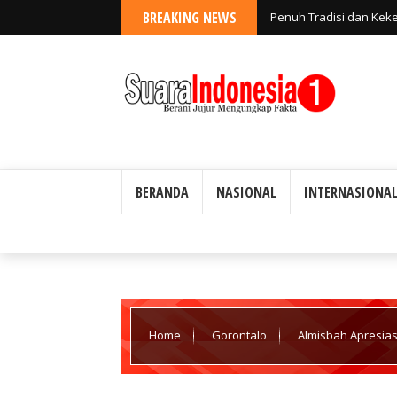
BREAKING NEWS
Penuh Tradisi dan Kekel
Disambut Hangat Oleh 
BERANDA
NASIONAL
INTERNASIONA
Home
Gorontalo
Almisbah Apresias