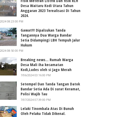
Fisik Meteran Listrik Dan fisik RLH
Desa Waitaru Kodi Utara Tahun
Anggaran 2023 Terealisasi Di Tahun
2024.
/2024 08:23:00 PM
Gawat!!! Dipalsukan Tanda
Tangannya Dua Warga Bandar
Setia Didampingi LBH Tempuh Jalur
Hukum
/2024 08:50:00 PM
Breaking news... Rumah Warga
Desa Mali iha kecamatan
Kodi,Ludes oleh si Jago Merah
7/06/2024 03:16:00 PM
Setempel Dan Tanda Tangan Datok
Bandar Setia Ada Di surat Keramat,
Polisi Wajib Tau
7/07/2024 07:39:00 PM
Lelaki Tinombala Atas Di Bunuh
Oleh Pelaku Tidak Dikenal.