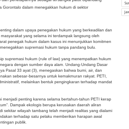
Su
lda Gorontalo dalam menegakkan hukum di sektor
Ja
 penting dalam upaya penegakan hukum yang berkeadilan dan
i masyarakat yang selama ini terdampak langsung oleh
aparat penegak hukum dalam kasus ini menunjukkan komitmen
an menegakkan supremasi hukum tanpa pandang bulu.
insip supremasi hukum (rule of law) yang menempatkan hukum
i negara dengan sumber daya alam. Undang-Undang Dasar
ya Pasal 33 ayat (3), menegaskan bahwa bumi, air, dan
unakan sebesar-besarnya untuk kemakmuran rakyat. PETI,
ministratif, melainkan bentuk pengingkaran terhadap mandat
ni menjadi penting karena selama bertahun-tahun PETI kerap
kum”. Dampak ekologis berupa kerusakan daerah aliran
di sekitar wilayah tambang telah menjadi realitas yang dialami
nindakan terhadap satu pelaku memberikan harapan awal
ntingan publik.