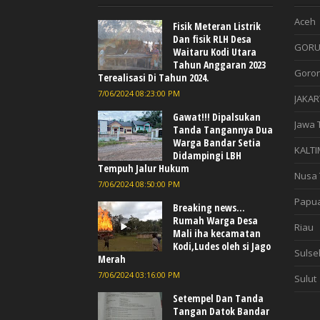
Aceh
Fisik Meteran Listrik
Dan fisik RLH Desa
GORU
Waitaru Kodi Utara
Tahun Anggaran 2023
Goron
Terealisasi Di Tahun 2024.
7/06/2024 08:23:00 PM
JAKAR
Gawat!!! Dipalsukan
Jawa 
Tanda Tangannya Dua
Warga Bandar Setia
KALTI
Didampingi LBH
Tempuh Jalur Hukum
Nusa 
7/06/2024 08:50:00 PM
Papu
Breaking news...
Rumah Warga Desa
Riau
Mali iha kecamatan
Kodi,Ludes oleh si Jago
Sulse
Merah
7/06/2024 03:16:00 PM
Sulut
Setempel Dan Tanda
Tangan Datok Bandar