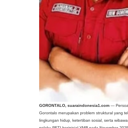
GORONTALO, suaraindonesia1.com
— Persoa
Gorontalo merupakan problem struktural yang t
lingkungan hidup, ketertiban sosial, serta wiba
pelaku PETI berinisial YMB pada November 202