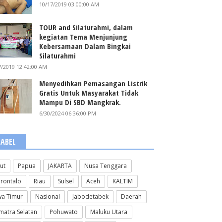
10/17/2019 03:00:00 AM
TOUR and Silaturahmi, dalam
kegiatan Tema Menjunjung
Kebersamaan Dalam Bingkai
Silaturahmi
7/2019 12:42:00 AM
Menyedihkan Pemasangan Listrik
Gratis Untuk Masyarakat Tidak
Mampu Di SBD Mangkrak.
6/30/2024 06:36:00 PM
LABEL
lut
Papua
JAKARTA
Nusa Tenggara
rontalo
Riau
Sulsel
Aceh
KALTIM
wa Timur
Nasional
Jabodetabek
Daerah
matra Selatan
Pohuwato
Maluku Utara