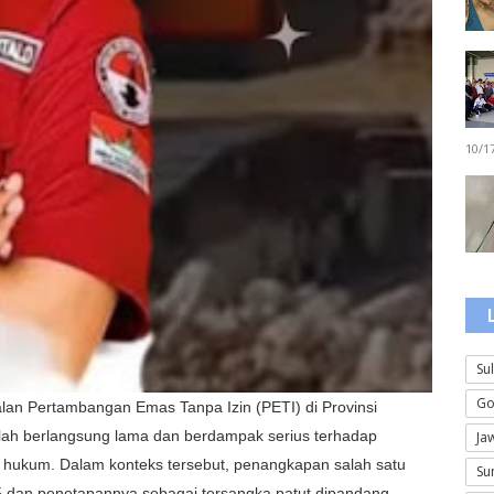
10/1
Su
Go
lan Pertambangan Emas Tanpa Izin (PETI) di Provinsi
elah berlangsung lama dan berdampak serius terhadap
Ja
wa hukum. Dalam konteks tersebut, penangkapan salah satu
Su
5 dan penetapannya sebagai tersangka patut dipandang