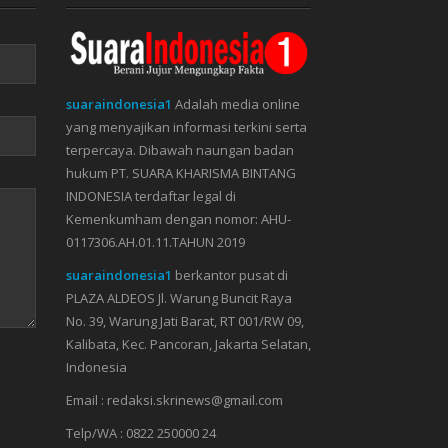
suaraindonesia1
Adalah media online
yang menyajikan informasi terkini serta
terpercaya. Dibawah naungan badan
hukum PT. SUARA KHARISMA BINTANG
INDONESIA terdaftar legal di
Kemenkumham dengan nomor: AHU-
0117306.AH.01.11.TAHUN 2019
suaraindonesia1
berkantor pusat di
PLAZA ALDEOS Jl. Warung Buncit Raya
No. 39, Warung Jati Barat, RT 001/RW 09,
Kalibata, Kec. Pancoran, Jakarta Selatan,
Indonesia
Email : redaksi.skrinews@gmail.com
Telp/WA : 0822 250000 24