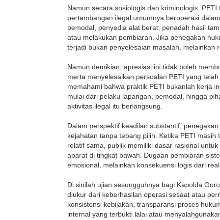
Namun secara sosiologis dan kriminologis, PETI t
pertambangan ilegal umumnya beroperasi dalam j
pemodal, penyedia alat berat, penadah hasil ta
atau melakukan pembiaran. Jika penegakan huk
terjadi bukan penyelesaian masalah, melainkan 
Namun demikian, apresiasi ini tidak boleh membu
merta menyelesaikan persoalan PETI yang telah m
memahami bahwa praktik PETI bukanlah kerja ind
mulai dari pelaku lapangan, pemodal, hingga pi
aktivitas ilegal itu berlangsung.
Dalam perspektif keadilan substantif, penegaka
kejahatan tanpa tebang pilih. Ketika PETI masih 
relatif sama, publik memiliki dasar rasional unt
aparat di tingkat bawah. Dugaan pembiaran siste
emosional, melainkan konsekuensi logis dari reali
Di sinilah ujian sesungguhnya bagi Kapolda Go
diukur dari keberhasilan operasi sesaat atau per
konsistensi kebijakan, transparansi proses huk
internal yang terbukti lalai atau menyalahguna