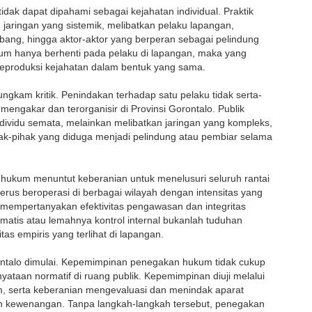
idak dapat dipahami sebagai kejahatan individual. Praktik
aringan yang sistemik, melibatkan pelaku lapangan,
mbang, hingga aktor-aktor yang berperan sebagai pelindung
um hanya berhenti pada pelaku di lapangan, maka yang
reproduksi kejahatan dalam bentuk yang sama.
ngkam kritik. Penindakan terhadap satu pelaku tidak serta-
engakar dan terorganisir di Provinsi Gorontalo. Publik
ividu semata, melainkan melibatkan jaringan yang kompleks,
hak-pihak yang diduga menjadi pelindung atau pembiar selama
n hukum menuntut keberanian untuk menelusuri seluruh rantai
terus beroperasi di berbagai wilayah dengan intensitas yang
uk mempertanyakan efektivitas pengawasan dan integritas
matis atau lemahnya kontrol internal bukanlah tuduhan
tas empiris yang terlihat di lapangan.
rontalo dimulai. Kepemimpinan penegakan hukum tidak cukup
nyataan normatif di ruang publik. Kepemimpinan diuji melalui
um, serta keberanian mengevaluasi dan menindak aparat
kan kewenangan. Tanpa langkah-langkah tersebut, penegakan