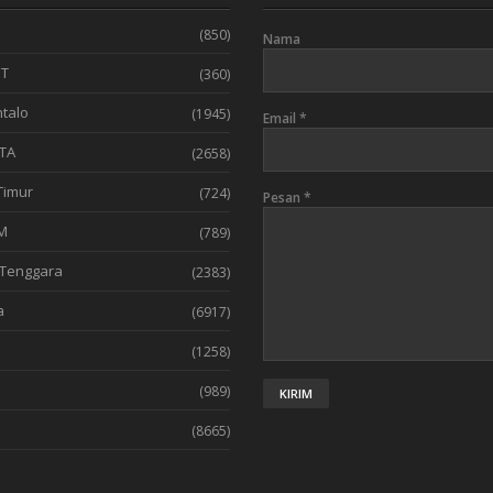
(850)
Nama
T
(360)
talo
(1945)
Email
*
TA
(2658)
Timur
(724)
Pesan
*
M
(789)
Tenggara
(2383)
a
(6917)
(1258)
l
(989)
(8665)