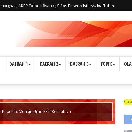
uargaan, AKBP Tofan Irfiyanto, S.Sos Beserta Istri Ny. Ida Tofan
PJU dan Personel Polres Waropen di Kabupaten Waropen
L
DAERAH 1
DAERAH 2
DAERAH 3
TOPIK
OLA
WARTAWAN SUAR
i Kapolda: Menuju Ujian PETI Berikutnya