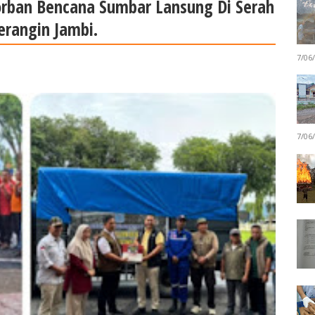
rban Bencana Sumbar Lansung Di Serah
erangin Jambi.
7/06
7/06