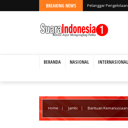
BREAKING NEWS
Pelanggar Pengelolaan 
Ada Toleransi
BERANDA
NASIONAL
INTERNASIONA
Home
Jambi
Bantuan Kemanusiaan 
dan Wakil Bupati Merangin Jambi.