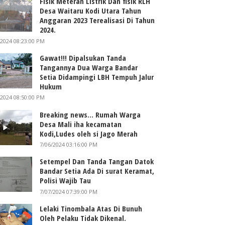
Fisik Meteran Listrik Dan fisik RLH
Desa Waitaru Kodi Utara Tahun
Anggaran 2023 Terealisasi Di Tahun
2024.
/2024 08:23:00 PM
Gawat!!! Dipalsukan Tanda
Tangannya Dua Warga Bandar
Setia Didampingi LBH Tempuh Jalur
Hukum
/2024 08:50:00 PM
Breaking news... Rumah Warga
Desa Mali iha kecamatan
Kodi,Ludes oleh si Jago Merah
7/06/2024 03:16:00 PM
Setempel Dan Tanda Tangan Datok
Bandar Setia Ada Di surat Keramat,
Polisi Wajib Tau
7/07/2024 07:39:00 PM
Lelaki Tinombala Atas Di Bunuh
Oleh Pelaku Tidak Dikenal.