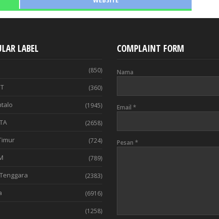
LAR LABEL
COMPLAINT FORM
(850)
Nama
T
(360)
talo
(1945)
Email
*
TA
(2658)
Timur
(724)
Pesan
*
M
(789)
Tenggara
(2383)
a
(6916)
(1258)