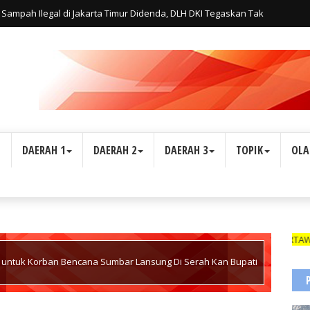
Sampah Ilegal di Jakarta Timur Didenda, DLH DKI Tegaskan Tak
L
DAERAH 1
DAERAH 2
DAERAH 3
TOPIK
OLA
WARTAWAN SUARA 
untuk Korban Bencana Sumbar Lansung Di Serah Kan Bupati