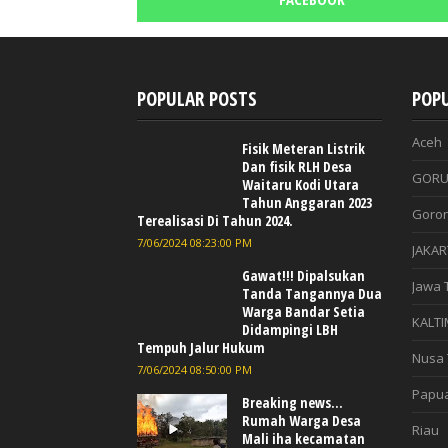
POPULAR POSTS
POPU
Aceh
Fisik Meteran Listrik
Dan fisik RLH Desa
GORU
Waitaru Kodi Utara
Tahun Anggaran 2023
Goron
Terealisasi Di Tahun 2024.
7/06/2024 08:23:00 PM
JAKAR
Gawat!!! Dipalsukan
Jawa 
Tanda Tangannya Dua
Warga Bandar Setia
KALTI
Didampingi LBH
Tempuh Jalur Hukum
Nusa 
7/06/2024 08:50:00 PM
Papu
Breaking news...
Rumah Warga Desa
Riau
Mali iha kecamatan