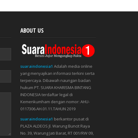
ABOUT US
suaraindonesia1
Adalah media online
yang menyajikan informasi terkini serta
terpercaya. Dibawah naungan badan
hukum PT. SUARA KHARISMA BINTANG
INDONESIA terdaftar legal di
Kemenkumham dengan nomor: AHU-
0117306.AH.01.11.TAHUN 2019
suaraindonesia1
berkantor pusat di
PLAZA ALDEOS Jl. Warung Buncit Raya
No. 39, Warung Jati Barat, RT 001/RW 09,