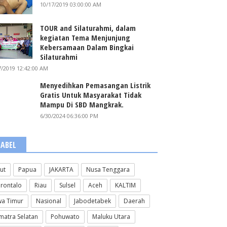
10/17/2019 03:00:00 AM
TOUR and Silaturahmi, dalam
kegiatan Tema Menjunjung
Kebersamaan Dalam Bingkai
Silaturahmi
7/2019 12:42:00 AM
Menyedihkan Pemasangan Listrik
Gratis Untuk Masyarakat Tidak
Mampu Di SBD Mangkrak.
6/30/2024 06:36:00 PM
LABEL
lut
Papua
JAKARTA
Nusa Tenggara
rontalo
Riau
Sulsel
Aceh
KALTIM
wa Timur
Nasional
Jabodetabek
Daerah
matra Selatan
Pohuwato
Maluku Utara