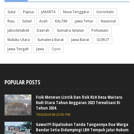
Sulut
Papua
JAKARTA
Nusa Tenggara
Gorontalo
Riau
Sulsel
Aceh
KALTIM
Jawa Timur
Nasional
Jabodetabek
Daerah
Sumatra Selatan
Pohuwato
Maluku Utara
Sumatera Barat
Jawa Barat
GORUT
Jawa Tengah
Jawa
Opini
POPULAR POSTS
Fisik Meteran Listrik Dan fisik RLH Desa Waitaru
Kodi Utara Tahun Anggaran 2023 Terealisasi Di
Tahun 2024.
7/06/2024 08:23:00 PM
Gawat!!! Dipalsukan Tanda Tangannya Dua Warga
Bandar Setia Didampingi LBH Tempuh Jalur Hukum