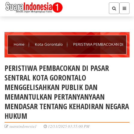
Home
Kota Gorontalo
PERISTIWA PEMBACOKAN DI
PASAR SENTRAL KOTA GORONTALO MENGGELISAHKAN PUBLIK
PERISTIWA PEMBACOKAN DI PASAR
SENTRAL KOTA GORONTALO
DAN MEMANTULKAN PERTANYANYAAN MENDASAR TENTANG
MENGGELISAHKAN PUBLIK DAN
MEMANTULKAN PERTANYANYAAN
KEHADIRAN NEGARA HUKUM
MENDASAR TENTANG KEHADIRAN NEGARA
HUKUM
suaraindonesia1
12/11/2025 03:55:00 PM