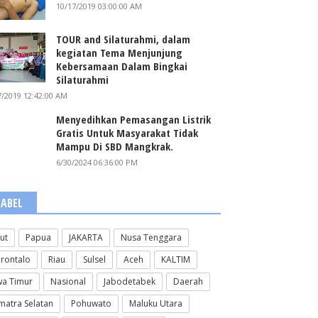
10/17/2019 03:00:00 AM
TOUR and Silaturahmi, dalam
kegiatan Tema Menjunjung
Kebersamaan Dalam Bingkai
Silaturahmi
7/2019 12:42:00 AM
Menyedihkan Pemasangan Listrik
Gratis Untuk Masyarakat Tidak
Mampu Di SBD Mangkrak.
6/30/2024 06:36:00 PM
LABEL
lut
Papua
JAKARTA
Nusa Tenggara
rontalo
Riau
Sulsel
Aceh
KALTIM
wa Timur
Nasional
Jabodetabek
Daerah
matra Selatan
Pohuwato
Maluku Utara