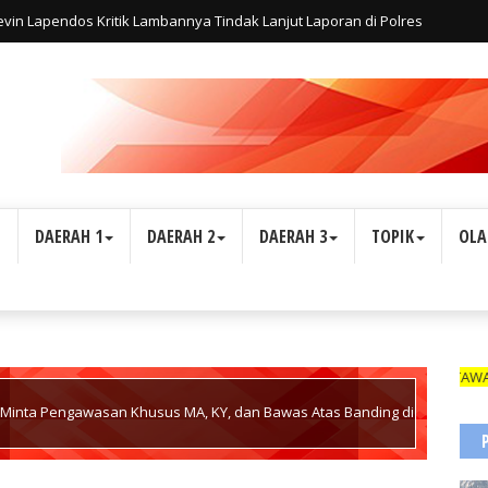
in Lapendos Kritik Lambannya Tindak Lanjut Laporan di Polres
Apakah Hukum Tunduk Pada Relasi Kuasa?"
L
DAERAH 1
DAERAH 2
DAERAH 3
TOPIK
OLA
WARTAWAN SUARA INDONES
 Minta Pengawasan Khusus MA, KY, dan Bawas Atas Banding di
kum Berulang