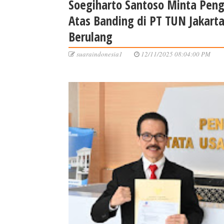
Soegiharto Santoso Minta Pen
Atas Banding di PT TUN Jakar
Berulang
suaraindonesia1
12/11/2025 08:04:00 PM