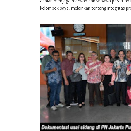
adalah menjaga marwah dan wibawa peradilan k
kelompok saya, melainkan tentang integritas pros