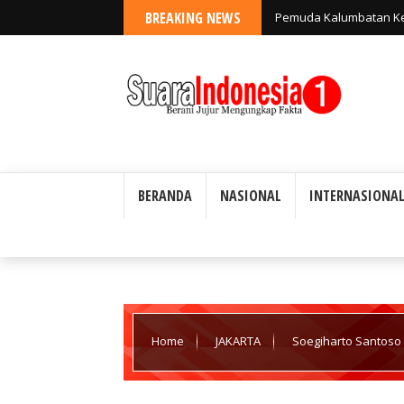
BREAKING NEWS
Pemuda Kalumbatan Kev
Banggai Kepulauan: "
BERANDA
NASIONAL
INTERNASIONA
Home
JAKARTA
Soegiharto Santoso
PT TUN Jakarta, Waswas Akan Pola Rekayasa Hu