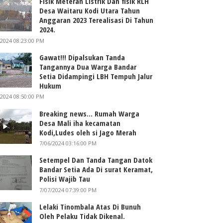
Fisik Meteran Listrik Dan fisik RLH
Desa Waitaru Kodi Utara Tahun
Anggaran 2023 Terealisasi Di Tahun
2024.
/2024 08:23:00 PM
Gawat!!! Dipalsukan Tanda
Tangannya Dua Warga Bandar
Setia Didampingi LBH Tempuh Jalur
Hukum
/2024 08:50:00 PM
Breaking news... Rumah Warga
Desa Mali iha kecamatan
Kodi,Ludes oleh si Jago Merah
7/06/2024 03:16:00 PM
Setempel Dan Tanda Tangan Datok
Bandar Setia Ada Di surat Keramat,
Polisi Wajib Tau
7/07/2024 07:39:00 PM
Lelaki Tinombala Atas Di Bunuh
Oleh Pelaku Tidak Dikenal.