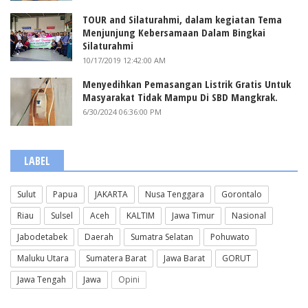
TOUR and Silaturahmi, dalam kegiatan Tema
Menjunjung Kebersamaan Dalam Bingkai
Silaturahmi
10/17/2019 12:42:00 AM
Menyedihkan Pemasangan Listrik Gratis Untuk
Masyarakat Tidak Mampu Di SBD Mangkrak.
6/30/2024 06:36:00 PM
LABEL
Sulut
Papua
JAKARTA
Nusa Tenggara
Gorontalo
Riau
Sulsel
Aceh
KALTIM
Jawa Timur
Nasional
Jabodetabek
Daerah
Sumatra Selatan
Pohuwato
Maluku Utara
Sumatera Barat
Jawa Barat
GORUT
Jawa Tengah
Jawa
Opini