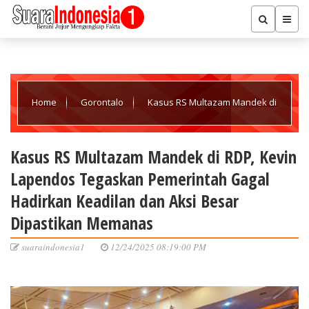
Home
Gorontalo
Kasus RS Multazam Mandek di
RDP, Kevin Lapendos Tegaskan Pemerintah Gagal Hadirkan
Kasus RS Multazam Mandek di RDP, Kevin
Lapendos Tegaskan Pemerintah Gagal
Keadilan dan Aksi Besar Dipastikan Memanas
Hadirkan Keadilan dan Aksi Besar
Dipastikan Memanas
suaraindonesia1
12/24/2025 08:19:00 PM