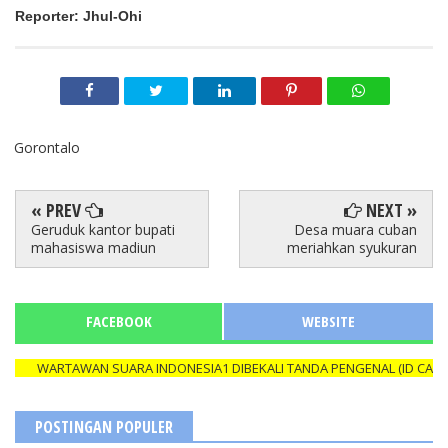
Reporter: Jhul-Ohi
Gorontalo
« PREV
NEXT »
Geruduk kantor bupati
Desa muara cuban
mahasiswa madiun
meriahkan syukuran
FACEBOOK
WEBSITE
WARTAWAN SUARA INDONESIA1 DIBEKALI TANDA PENGENAL (ID CARD) Y
POSTINGAN POPULER