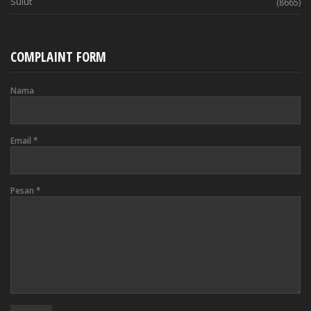
Sulut
(8665)
COMPLAINT FORM
Nama
Email
*
Pesan
*