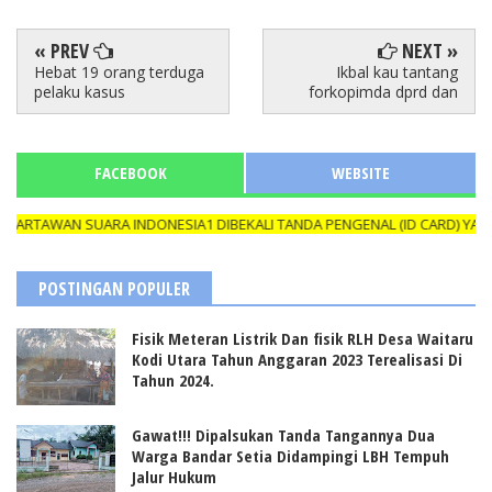
« PREV
NEXT »
Hebat 19 orang terduga
Ikbal kau tantang
pelaku kasus
forkopimda dprd dan
FACEBOOK
WEBSITE
AWAN SUARA INDONESIA1 DIBEKALI TANDA PENGENAL (ID CARD) YANG M
POSTINGAN POPULER
Fisik Meteran Listrik Dan fisik RLH Desa Waitaru
Kodi Utara Tahun Anggaran 2023 Terealisasi Di
Tahun 2024.
Gawat!!! Dipalsukan Tanda Tangannya Dua
Warga Bandar Setia Didampingi LBH Tempuh
Jalur Hukum