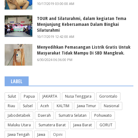
10/17/2019 03:00:00 AM
TOUR and Silaturahmi, dalam kegiatan Tema
Menjunjung Kebersamaan Dalam Bingkai
Silaturahmi
10/17/2019 12:42:00 AM
Menyedihkan Pemasangan Listrik Gratis Untuk
Masyarakat Tidak Mampu Di SBD Mangkrak.
6/30/2024 06:36:00 PM
LABEL
Sulut
Papua
JAKARTA
Nusa Tenggara
Gorontalo
Riau
Sulsel
Aceh
KALTIM
Jawa Timur
Nasional
Jabodetabek
Daerah
Sumatra Selatan
Pohuwato
Maluku Utara
Sumatera Barat
Jawa Barat
GORUT
Jawa Tengah
Jawa
Opini