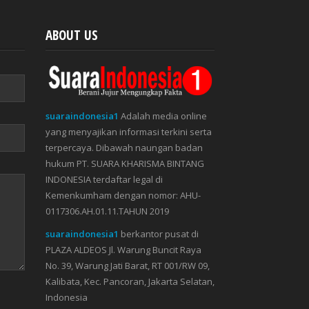
ABOUT US
suaraindonesia1
Adalah media online
yang menyajikan informasi terkini serta
terpercaya. Dibawah naungan badan
hukum PT. SUARA KHARISMA BINTANG
INDONESIA terdaftar legal di
Kemenkumham dengan nomor: AHU-
0117306.AH.01.11.TAHUN 2019
suaraindonesia1
berkantor pusat di
PLAZA ALDEOS Jl. Warung Buncit Raya
No. 39, Warung Jati Barat, RT 001/RW 09,
Kalibata, Kec. Pancoran, Jakarta Selatan,
Indonesia