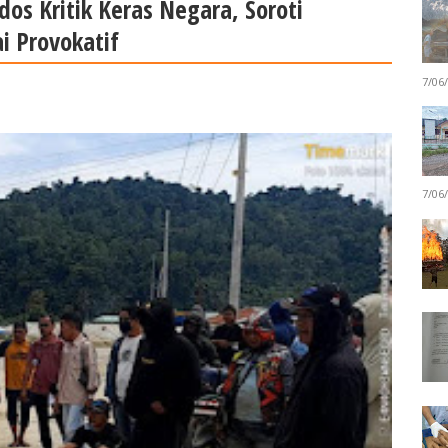
dos Kritik Keras Negara, Soroti
i Provokatif
7/06
7/06