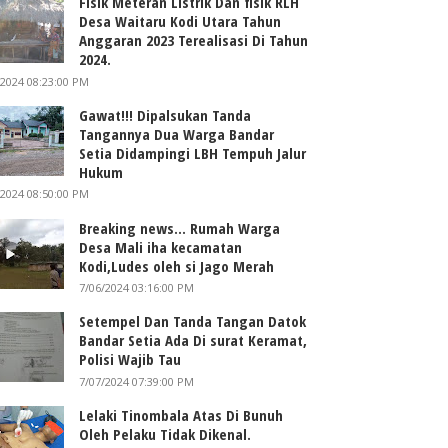
Fisik Meteran Listrik Dan fisik RLH
Desa Waitaru Kodi Utara Tahun
Anggaran 2023 Terealisasi Di Tahun
2024.
/2024 08:23:00 PM
Gawat!!! Dipalsukan Tanda
Tangannya Dua Warga Bandar
Setia Didampingi LBH Tempuh Jalur
Hukum
/2024 08:50:00 PM
Breaking news... Rumah Warga
Desa Mali iha kecamatan
Kodi,Ludes oleh si Jago Merah
7/06/2024 03:16:00 PM
Setempel Dan Tanda Tangan Datok
Bandar Setia Ada Di surat Keramat,
Polisi Wajib Tau
7/07/2024 07:39:00 PM
Lelaki Tinombala Atas Di Bunuh
Oleh Pelaku Tidak Dikenal.