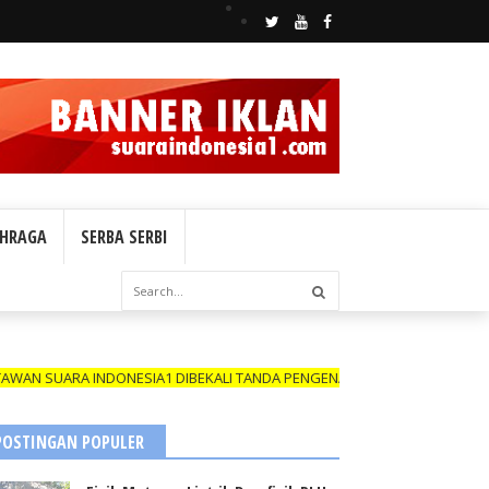
HRAGA
SERBA SERBI
A INDONESIA1 DIBEKALI TANDA PENGENAL (ID CARD) YANG MASIH BERL
POSTINGAN POPULER