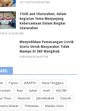
10/17/2019 03:00:00 AM
TOUR and Silaturahmi, dalam
kegiatan Tema Menjunjung
Kebersamaan Dalam Bingkai
Silaturahmi
7/2019 12:42:00 AM
Menyedihkan Pemasangan Listrik
Gratis Untuk Masyarakat Tidak
Mampu Di SBD Mangkrak.
6/30/2024 06:36:00 PM
LABEL
lut
Papua
JAKARTA
Nusa Tenggara
rontalo
Riau
Sulsel
Aceh
KALTIM
wa Timur
Nasional
Jabodetabek
Daerah
matra Selatan
Pohuwato
Maluku Utara