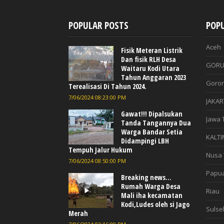
POPULAR POSTS
POPU
Aceh
Fisik Meteran Listrik
Dan fisik RLH Desa
GORU
Waitaru Kodi Utara
Tahun Anggaran 2023
Goron
Terealisasi Di Tahun 2024.
7/06/2024 08:23:00 PM
JAKAR
Gawat!!! Dipalsukan
Jawa 
Tanda Tangannya Dua
Warga Bandar Setia
KALTI
Didampingi LBH
Tempuh Jalur Hukum
Nusa 
7/06/2024 08:50:00 PM
Papu
Breaking news...
Rumah Warga Desa
Riau
Mali iha kecamatan
Kodi,Ludes oleh si Jago
Sulse
Merah