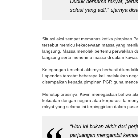
Duduk bersama rakyat, perus
solusi yang adil,” ujarnya d
Situasi aksi sempat memanas ketika pimpinan P
tersebut memicu kekecewaan massa yang menilai
langsung. Massa menolak bertemu perwakilan d
langsung serta menerima massa di dalam kawasa
Ketegangan tersebut akhirnya berhasil dikendal
Lapendos tercatat beberapa kali melakukan neg
disampaikan kepada pimpinan PGP, guna mencegah
Menutup orasinya, Kevin menegaskan bahwa aks
kekuatan dengan negara atau korporasi. Ia men
rakyat yang selama ini terpinggirkan dalam pus
“Hari ini bukan akhir dari per
perjuangan mengambil kembal