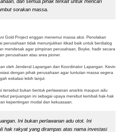
ahaan, dan semua pihak terkait untuk mencari
isambut sorakan massa.
ani Gold Project enggan menemui massa aksi. Penolakan
 perusahaan tidak menunjukkan itikad baik untuk berdialog
an mendesak agar pimpinan perusahaan, Boyke, hadir secara
n perusahaan atau area pioner.
ikan oleh Jenderal Lapangan dan Koordinator Lapangan. Kevin
osiasi dengan pihak perusahaan agar tuntutan massa segera
 eskalasi lebih lanjut.
i tersebut bukan bentuk perlawanan anarkis maupun adu
yebut perjuangan ini sebagai upaya merebut kembali hak-hak
aran kepentingan modal dan kekuasaan.
juangan. Ini bukan perlawanan adu otot. Ini
i hak rakyat yang dirampas atas nama investasi