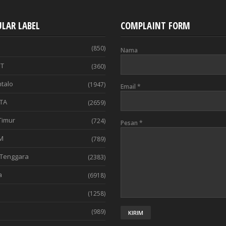
LAR LABEL
COMPLAINT FORM
(850)
Nama
T
(360)
talo
(1947)
Email
*
TA
(2659)
Timur
(724)
Pesan
*
M
(789)
Tenggara
(2383)
a
(6918)
(1258)
l
(989)