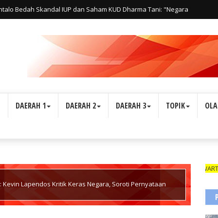
ntalo Bedah Skandal IUP dan Saham KUD Dharma Tani: "Negara
s Hak Rakyat"
L
DAERAH 1
DAERAH 2
DAERAH 3
TOPIK
OLA
WARTAWAN SUAR
: Kevin Lapendos Kritik Keras Negara, Soroti Pernyataan