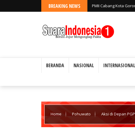
BREAKING NEWS
PMII Cabang Kota Goro
Jangan Tutup Mata ata
BERANDA
NASIONAL
INTERNASIONA
Home
Pohuwato
Aksi di Depan PGP
Kapolda yang Dinilai Provokatif