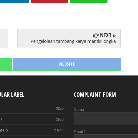
NEXT »
Pengelolaan tambang karya mandiri ongka
WEBSITE
LAR LABEL
COMPLAINT FORM
(850)
Nama
T
(360)
talo
(1944)
Email
*