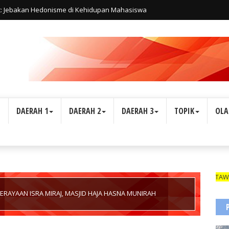
t: Jebakan Hedonisme di Kehidupan Mahasiswa
L
DAERAH 1
DAERAH 2
DAERAH 3
TOPIK
OLA
WARTAWAN SUARA INDONE
RAYAAN ISRA MIRAJ, MASJID HAJA HASNA MUNIRAH