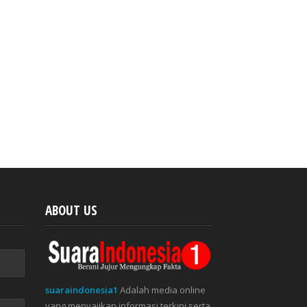
ABOUT US
suaraindonesia1
Adalah media online
yang menyajikan informasi terkini serta