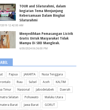
TOUR and Silaturahmi, dalam
kegiatan Tema Menjunjung
Kebersamaan Dalam Bingkai
Silaturahmi
7/2019 12:42:00 AM
Menyedihkan Pemasangan Listrik
Gratis Untuk Masyarakat Tidak
Mampu Di SBD Mangkrak.
6/30/2024 06:36:00 PM
LABEL
lut
Papua
JAKARTA
Nusa Tenggara
rontalo
Riau
Sulsel
Aceh
KALTIM
wa Timur
Nasional
Jabodetabek
Daerah
matra Selatan
Pohuwato
Maluku Utara
matera Barat
Jawa Barat
GORUT