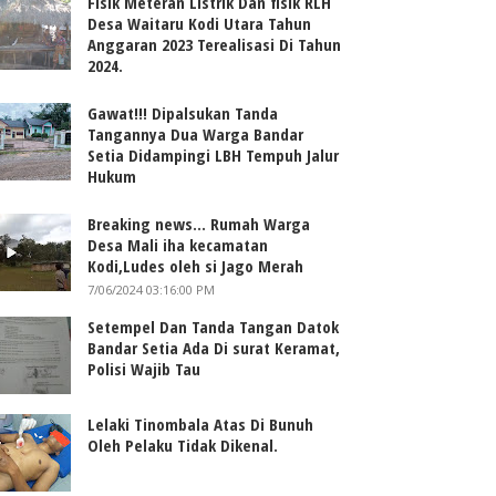
Fisik Meteran Listrik Dan fisik RLH
Desa Waitaru Kodi Utara Tahun
Anggaran 2023 Terealisasi Di Tahun
2024.
Gawat!!! Dipalsukan Tanda
Tangannya Dua Warga Bandar
Setia Didampingi LBH Tempuh Jalur
Hukum
Breaking news... Rumah Warga
Desa Mali iha kecamatan
Kodi,Ludes oleh si Jago Merah
7/06/2024 03:16:00 PM
Setempel Dan Tanda Tangan Datok
Bandar Setia Ada Di surat Keramat,
Polisi Wajib Tau
Lelaki Tinombala Atas Di Bunuh
Oleh Pelaku Tidak Dikenal.