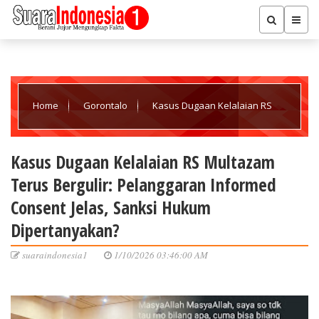
Home
Gorontalo
Kasus Dugaan Kelalaian RS
Multazam Terus Bergulir: Pelanggaran Informed Consent Jelas,
Kasus Dugaan Kelalaian RS Multazam
Terus Bergulir: Pelanggaran Informed
Sanksi Hukum Dipertanyakan?
Consent Jelas, Sanksi Hukum
Dipertanyakan?
suaraindonesia1
1/10/2026 03:46:00 AM