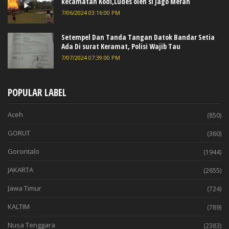
kecamatan Kodi,Ludes oleh si Jago Merah
7/06/2024 03:16:00 PM
Setempel Dan Tanda Tangan Datok Bandar Setia
Ada Di surat Keramat, Polisi Wajib Tau
7/07/2024 07:39:00 PM
POPULAR LABEL
Aceh
(850)
GORUT
(360)
Gorontalo
(1944)
JAKARTA
(2655)
Jawa Timur
(724)
KALTIM
(789)
Nusa Tenggara
(2383)