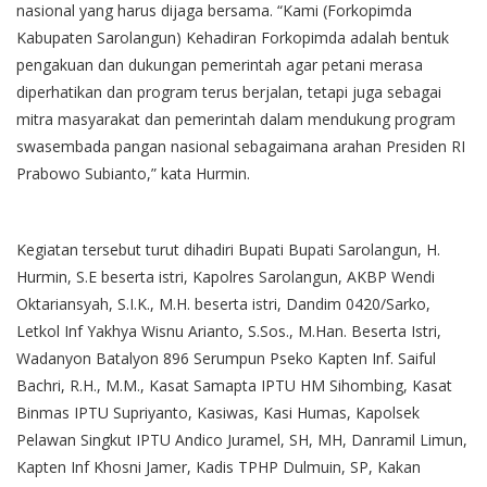
nasional yang harus dijaga bersama. “Kami (Forkopimda
Kabupaten Sarolangun) Kehadiran Forkopimda adalah bentuk
pengakuan dan dukungan pemerintah agar petani merasa
diperhatikan dan program terus berjalan, tetapi juga sebagai
mitra masyarakat dan pemerintah dalam mendukung program
swasembada pangan nasional sebagaimana arahan Presiden RI
Prabowo Subianto,” kata Hurmin.
Kegiatan tersebut turut dihadiri Bupati Bupati Sarolangun, H.
Hurmin, S.E beserta istri, Kapolres Sarolangun, AKBP Wendi
Oktariansyah, S.I.K., M.H. beserta istri, Dandim 0420/Sarko,
Letkol Inf Yakhya Wisnu Arianto, S.Sos., M.Han. Beserta Istri,
Wadanyon Batalyon 896 Serumpun Pseko Kapten Inf. Saiful
Bachri, R.H., M.M., Kasat Samapta IPTU HM Sihombing, Kasat
Binmas IPTU Supriyanto, Kasiwas, Kasi Humas, Kapolsek
Pelawan Singkut IPTU Andico Juramel, SH, MH, Danramil Limun,
Kapten Inf Khosni Jamer, Kadis TPHP Dulmuin, SP, Kakan