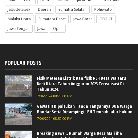
Jabodetabek
Daerah
Sumatra Selatan
Pohuwato
Maluku Utara
Sumatera Barat
Jawa Barat
GORUT
Jawa Tengah
Jawa
Opini
POPULAR POSTS
Fisik Meteran Listrik Dan fisik RLH Desa Waitaru
Kodi Utara Tahun Anggaran 2023 Terealisasi Di
Tahun 2024.
7/06/2024 08:23:00 PM
Gawat!!! Dipalsukan Tanda Tangannya Dua Warga
Bandar Setia Didampingi LBH Tempuh Jalur Hukum
7/06/2024 08:50:00 PM
Breaking news... Rumah Warga Desa Mali iha