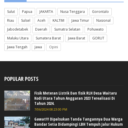
Sulut
Papua
JAKARTA
Nusa Tenggara
Gorontalo
Riau
Sulsel
Aceh
KALTIM
Jawa Timur
Nasional
Jabodetabek
Daerah
Sumatra Selatan
Pohuwato
Maluku Utara
Sumatera Barat
Jawa Barat
GORUT
Jawa Tengah
Jawa
Opini
POPULAR POSTS
Fisik Meteran Listrik Dan fisik RLH Desa Waitaru
Kodi Utara Tahun Anggaran 2023 Terealisasi Di
Tahun 2024.
7/06/2024 08:23:00 PM
Gawat!!! Dipalsukan Tanda Tangannya Dua Warga
Bandar Setia Didampingi LBH Tempuh Jalur Hukum