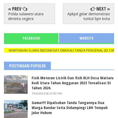
« PREV
NEXT »
Polda sulawesi utara
Apkpd gelar demonstrasi
diminta segera
tuntut bpn kota
FACEBOOK
WEBSITE
WARTAWAN SUARA INDONESIA1 DIBEKALI TANDA PENGENAL (ID CARD) YA
POSTINGAN POPULER
Fisik Meteran Listrik Dan fisik RLH Desa Waitaru
Kodi Utara Tahun Anggaran 2023 Terealisasi Di
Tahun 2024.
7/06/2024 08:23:00 PM
Gawat!!! Dipalsukan Tanda Tangannya Dua
Warga Bandar Setia Didampingi LBH Tempuh
Jalur Hukum