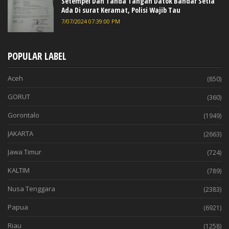
Setempel Dan Tanda Tangan Datok Bandar Setia
Ada Di surat Keramat, Polisi Wajib Tau
7/07/2024 07:39:00 PM
POPULAR LABEL
Aceh
(850)
GORUT
(360)
Gorontalo
(1949)
JAKARTA
(2663)
Jawa Timur
(724)
KALTIM
(789)
Nusa Tenggara
(2383)
Papua
(6921)
Riau
(1258)