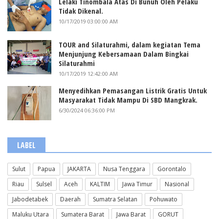
Lelaki Tinombala Atas Di Bunuh Oleh Pelaku
Tidak Dikenal.
10/17/2019 03:00:00 AM
TOUR and Silaturahmi, dalam kegiatan Tema
Menjunjung Kebersamaan Dalam Bingkai
Silaturahmi
10/17/2019 12:42:00 AM
Menyedihkan Pemasangan Listrik Gratis Untuk
Masyarakat Tidak Mampu Di SBD Mangkrak.
6/30/2024 06:36:00 PM
LABEL
Sulut
Papua
JAKARTA
Nusa Tenggara
Gorontalo
Riau
Sulsel
Aceh
KALTIM
Jawa Timur
Nasional
Jabodetabek
Daerah
Sumatra Selatan
Pohuwato
Maluku Utara
Sumatera Barat
Jawa Barat
GORUT