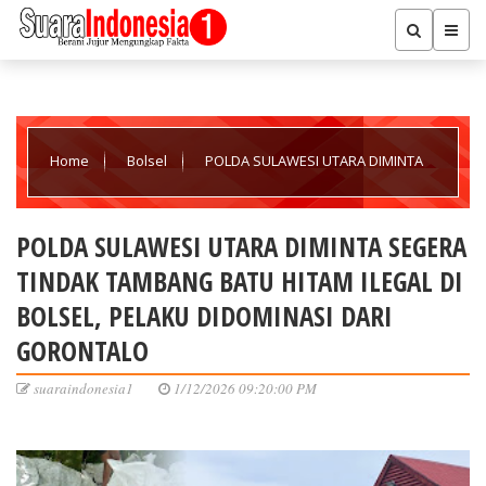
Home
Bolsel
POLDA SULAWESI UTARA DIMINTA
SEGERA TINDAK TAMBANG BATU HITAM ILEGAL DI BOLSEL, PELAKU
POLDA SULAWESI UTARA DIMINTA SEGERA
TINDAK TAMBANG BATU HITAM ILEGAL DI
DIDOMINASI DARI GORONTALO
BOLSEL, PELAKU DIDOMINASI DARI
GORONTALO
suaraindonesia1
1/12/2026 09:20:00 PM