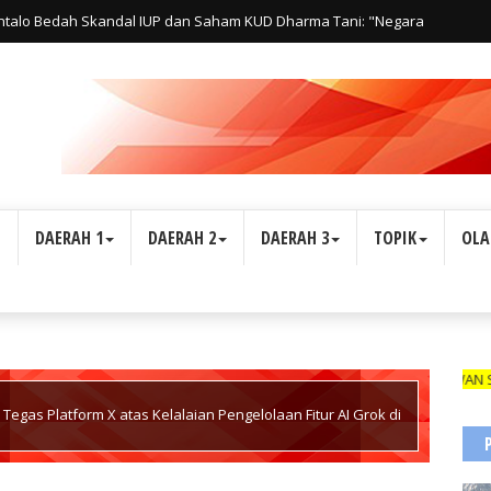
ntalo Bedah Skandal IUP dan Saham KUD Dharma Tani: "Negara
s Hak Rakyat"
L
DAERAH 1
DAERAH 2
DAERAH 3
TOPIK
OLA
WARTAWAN SUARA INDONES
Tegas Platform X atas Kelalaian Pengelolaan Fitur AI Grok di