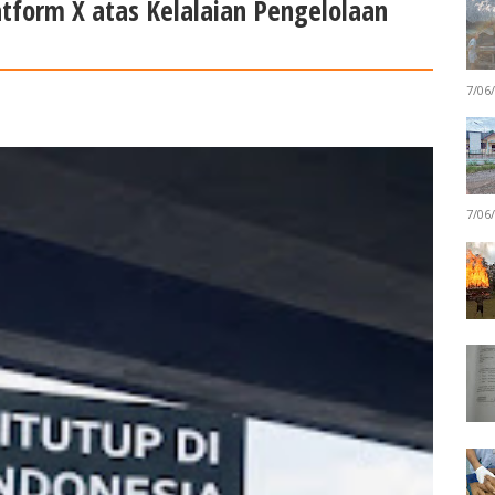
form X atas Kelalaian Pengelolaan
7/06
7/06