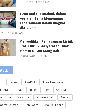
10/17/2019 03:00:00 AM
TOUR and Silaturahmi, dalam
kegiatan Tema Menjunjung
Kebersamaan Dalam Bingkai
Silaturahmi
7/2019 12:42:00 AM
Menyedihkan Pemasangan Listrik
Gratis Untuk Masyarakat Tidak
Mampu Di SBD Mangkrak.
6/30/2024 06:36:00 PM
LABEL
lut
Papua
JAKARTA
Nusa Tenggara
rontalo
Riau
Sulsel
Aceh
KALTIM
wa Timur
Nasional
Jabodetabek
Daerah
matra Selatan
Pohuwato
Maluku Utara