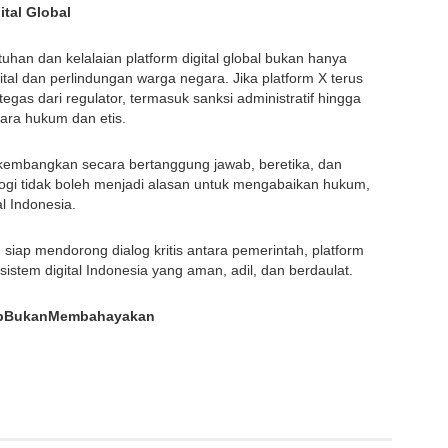
tal Global
n dan kelalaian platform digital global bukan hanya
gital dan perlindungan warga negara. Jika platform X terus
gas dari regulator, termasuk sanksi administratif hingga
ara hukum dan etis.
mbangkan secara bertanggung jawab, beretika, dan
logi tidak boleh menjadi alasan untuk mengabaikan hukum,
l Indonesia.
ap mendorong dialog kritis antara pemerintah, platform
osistem digital Indonesia yang aman, adil, dan berdaulat.
wabBukanMembahayakan