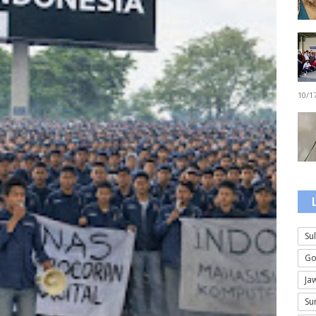
10/1
Su
Go
Ja
Su