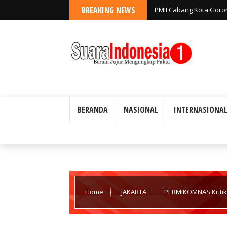
BREAKING NEWS
PMII Cabang Kota Goro
Jangan Tutup Mata ata
BERANDA
NASIONAL
INTERNASIONA
Home
JAKARTA
PERMIKOMNAS Kritik 
Indonesia