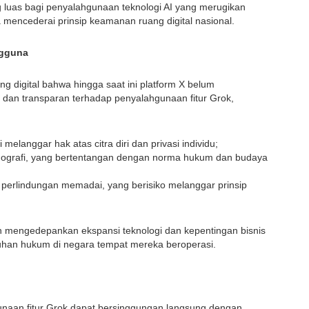
g luas bagi penyalahgunaan teknologi AI yang merugikan
 mencederai prinsip keamanan ruang digital nasional.
ngguna
 digital bahwa hingga saat ini platform X belum
an transparan terhadap penyalahgunaan fitur Grok,
melanggar hak atas citra diri dan privasi individu;
pornografi, yang bertentangan dengan norma hukum dan budaya
perlindungan memadai, yang berisiko melanggar prinsip
ih mengedepankan ekspansi teknologi dan kepentingan bisnis
han hukum di negara tempat mereka beroperasi.
n fitur Grok dapat bersinggungan langsung dengan