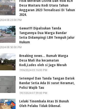
Fisik Meteran Listrik Dan fisik RLH
Desa Waitaru Kodi Utara Tahun
Anggaran 2023 Terealisasi Di Tahun
2024.
/2024 08:23:00 PM
Gawat!!! Dipalsukan Tanda
Tangannya Dua Warga Bandar
Setia Didampingi LBH Tempuh Jalur
Hukum
/2024 08:50:00 PM
Breaking news... Rumah Warga
Desa Mali iha kecamatan
Kodi,Ludes oleh si Jago Merah
7/06/2024 03:16:00 PM
Setempel Dan Tanda Tangan Datok
Bandar Setia Ada Di surat Keramat,
Polisi Wajib Tau
7/07/2024 07:39:00 PM
Lelaki Tinombala Atas Di Bunuh
Oleh Pelaku Tidak Dikenal.