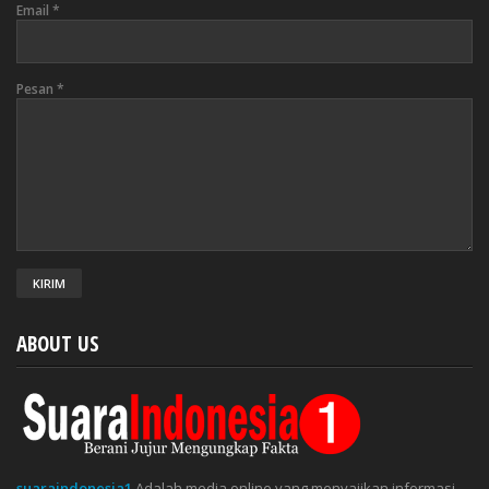
Email
*
Pesan
*
ABOUT US
suaraindonesia1
Adalah media online yang menyajikan informasi