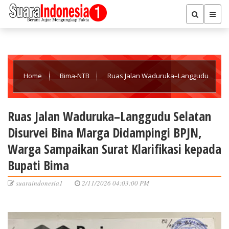
Home
Bima-NTB
Ruas Jalan Waduruka–Langgudu
Selatan Disurvei Bina Marga Didampingi BPJN, Warga Sampaikan
Ruas Jalan Waduruka–Langgudu Selatan
Disurvei Bina Marga Didampingi BPJN,
Surat Klarifikasi kepada Bupati Bima
Warga Sampaikan Surat Klarifikasi kepada
Bupati Bima
suaraindonesia1
2/11/2026 04:03:00 PM