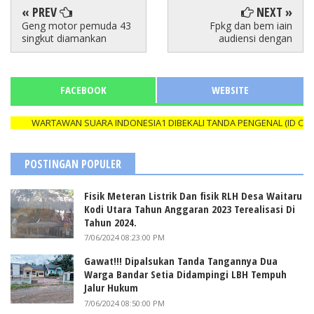
« PREV
NEXT »
Geng motor pemuda 43
Fpkg dan bem iain
singkut diamankan
audiensi dengan
FACEBOOK
WEBSITE
WARTAWAN SUARA INDONESIA1 DIBEKALI TANDA PENGENAL (ID CARD) Y
POSTINGAN POPULER
Fisik Meteran Listrik Dan fisik RLH Desa Waitaru
Kodi Utara Tahun Anggaran 2023 Terealisasi Di
Tahun 2024.
7/06/2024 08:23:00 PM
Gawat!!! Dipalsukan Tanda Tangannya Dua
Warga Bandar Setia Didampingi LBH Tempuh
Jalur Hukum
7/06/2024 08:50:00 PM