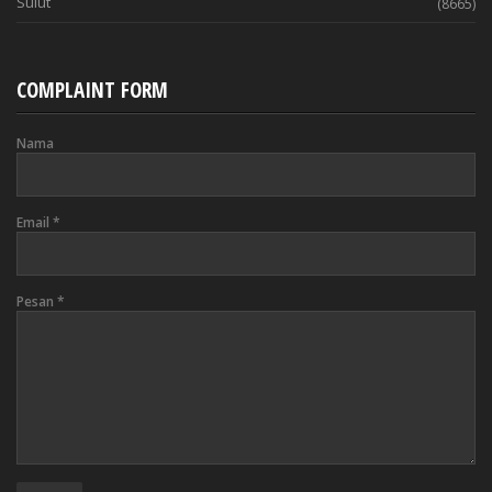
Sulut
(8665)
COMPLAINT FORM
Nama
Email
*
Pesan
*