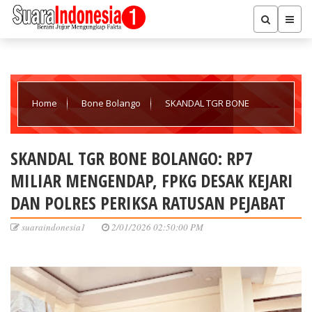
Home
Bone Bolango
SKANDAL TGR BONE
BOLANGO: RP7 MILIAR MENGENDAP, FPKG DESAK KEJARI DAN
SKANDAL TGR BONE BOLANGO: RP7
MILIAR MENGENDAP, FPKG DESAK KEJARI
POLRES PERIKSA RATUSAN PEJABAT
DAN POLRES PERIKSA RATUSAN PEJABAT
suaraindonesia1
2/01/2026 02:50:00 PM