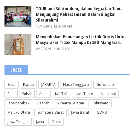
TOUR and Silaturahmi, dalam kegiatan Tema
Menjunjung Kebersamaan Dalam Bingkai
Silaturahmi
10/17/2019 12:42:00 AM
Menyedihkan Pemasangan Listrik Gratis Untuk
Masyarakat Tidak Mampu Di SBD Mangkrak.
6/30/2024 06:36:00 PM
LABEL
Sulut
Papua
JAKARTA
Nusa Tenggara
Gorontalo
Riau
Sulsel
Aceh
KALTIM
Jawa Timur
Nasional
Jabodetabek
Daerah
Sumatra Selatan
Pohuwato
Maluku Utara
Sumatera Barat
Jawa Barat
GORUT
Jawa Tengah
Jawa
Opini