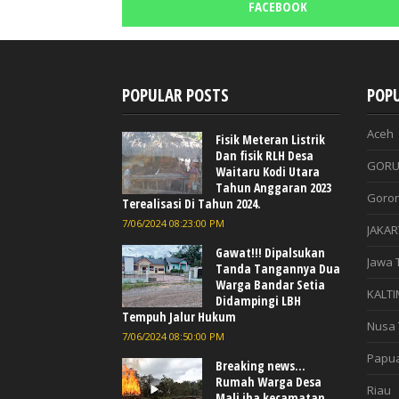
FACEBOOK
POPULAR POSTS
POPU
Aceh
Fisik Meteran Listrik
Dan fisik RLH Desa
GORU
Waitaru Kodi Utara
Tahun Anggaran 2023
Goron
Terealisasi Di Tahun 2024.
7/06/2024 08:23:00 PM
JAKAR
Gawat!!! Dipalsukan
Jawa 
Tanda Tangannya Dua
Warga Bandar Setia
KALTI
Didampingi LBH
Tempuh Jalur Hukum
Nusa 
7/06/2024 08:50:00 PM
Papu
Breaking news...
Rumah Warga Desa
Riau
Mali iha kecamatan