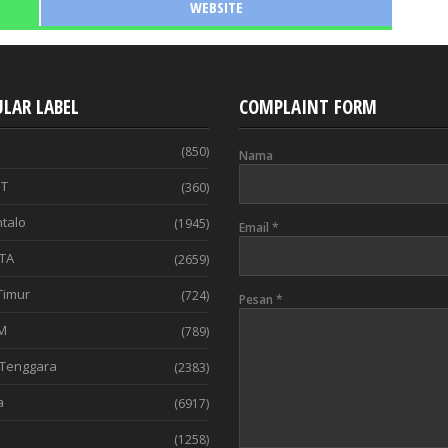
WEBSITE
LAR LABEL
COMPLAINT FORM
(850)
Nama
T
(360)
talo
(1945)
Email
*
TA
(2659)
Timur
(724)
Pesan
*
M
(789)
Tenggara
(2383)
a
(6917)
(1258)