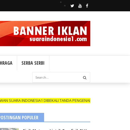
HRAGA
SERBA SERBI
RA INDONESIA1 DIBEKALI TANDA PENGENAL (ID CARD) YANG MASIH BER
POSTINGAN POPULER