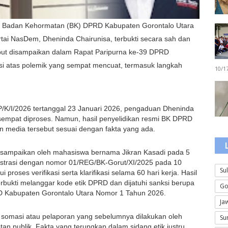
 Badan Kehormatan (BK) DPRD Kabupaten Gorontalo Utara
tai NasDem, Dheninda Chairunisa, terbukti secara sah dan
ebut disampaikan dalam Rapat Paripurna ke-39 DPRD
asi atas polemik yang sempat mencuat, termasuk langkah
10/1
/I/2026 tertanggal 23 Januari 2026, pengaduan Dheninda
mpat diproses. Namun, hasil penyelidikan resmi BK DPRD
n media tersebut sesuai dengan fakta yang ada.
disampaikan oleh mahasiswa bernama Jikran Kasadi pada 5
istrasi dengan nomor 01/REG/BK-Gorut/XI/2025 pada 10
Su
proses verifikasi serta klarifikasi selama 60 hari kerja. Hasil
bukti melanggar kode etik DPRD dan dijatuhi sanksi berupa
Go
RD Kabupaten Gorontalo Utara Nomor 1 Tahun 2026.
Ja
 somasi atau pelaporan yang sebelumnya dilakukan oleh
Su
n publik. Fakta yang terungkap dalam sidang etik justru