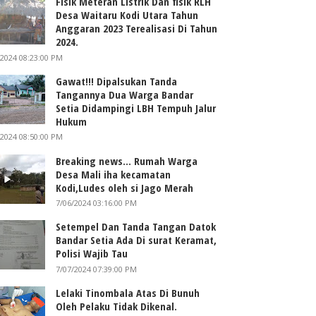
Fisik Meteran Listrik Dan fisik RLH
Desa Waitaru Kodi Utara Tahun
Anggaran 2023 Terealisasi Di Tahun
2024.
/2024 08:23:00 PM
Gawat!!! Dipalsukan Tanda
Tangannya Dua Warga Bandar
Setia Didampingi LBH Tempuh Jalur
Hukum
/2024 08:50:00 PM
Breaking news... Rumah Warga
Desa Mali iha kecamatan
Kodi,Ludes oleh si Jago Merah
7/06/2024 03:16:00 PM
Setempel Dan Tanda Tangan Datok
Bandar Setia Ada Di surat Keramat,
Polisi Wajib Tau
7/07/2024 07:39:00 PM
Lelaki Tinombala Atas Di Bunuh
Oleh Pelaku Tidak Dikenal.