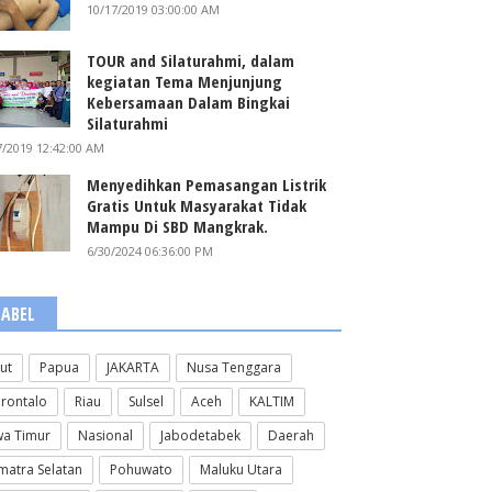
10/17/2019 03:00:00 AM
TOUR and Silaturahmi, dalam
kegiatan Tema Menjunjung
Kebersamaan Dalam Bingkai
Silaturahmi
7/2019 12:42:00 AM
Menyedihkan Pemasangan Listrik
Gratis Untuk Masyarakat Tidak
Mampu Di SBD Mangkrak.
6/30/2024 06:36:00 PM
LABEL
lut
Papua
JAKARTA
Nusa Tenggara
rontalo
Riau
Sulsel
Aceh
KALTIM
wa Timur
Nasional
Jabodetabek
Daerah
matra Selatan
Pohuwato
Maluku Utara