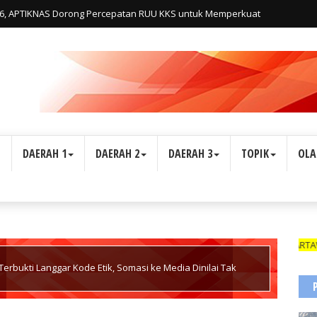
26, APTIKNAS Dorong Percepatan RUU KKS untuk Memperkuat
onesia
L
DAERAH 1
DAERAH 2
DAERAH 3
TOPIK
OLA
WARTAWAN SUA
erbukti Langgar Kode Etik, Somasi ke Media Dinilai Tak