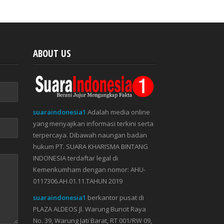
ABOUT US
suaraindonesia1
Adalah media online
yang menyajikan informasi terkini serta
terpercaya. Dibawah naungan badan
hukum PT. SUARA KHARISMA BINTANG
INDONESIA terdaftar legal di
Kemenkumham dengan nomor: AHU-
0117306.AH.01.11.TAHUN 2019
suaraindonesia1
berkantor pusat di
PLAZA ALDEOS Jl. Warung Buncit Raya
No. 39, Warung Jati Barat, RT 001/RW 09,