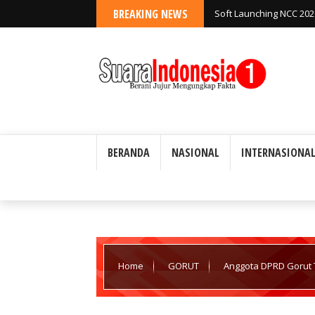
BREAKING NEWS
Soft Launching NCC 20
Kedaulatan Digital Ind
BERANDA
NASIONAL
INTERNASIONA
Home
GORUT
Anggota DPRD Gorut T
Berdasar