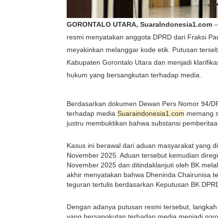
GORONTALO UTARA, SuaraIndonesia1.com
–
resmi menyatakan anggota DPRD dari Fraksi Par
meyakinkan melanggar kode etik. Putusan ters
Kabupaten Gorontalo Utara dan menjadi klarifik
hukum yang bersangkutan terhadap media.
Berdasarkan dokumen Dewan Pers Nomor 94/DP/K
terhadap media
Suaraindonesia1.com
memang se
justru membuktikan bahwa substansi pemberitaa
Kasus ini berawal dari aduan masyarakat yang 
November 2025. Aduan tersebut kemudian direg
November 2025 dan ditindaklanjuti oleh BK melalui 
akhir menyatakan bahwa Dheninda Chairunisa ter
teguran tertulis berdasarkan Keputusan BK DP
Dengan adanya putusan resmi tersebut, langkah
yang bersangkutan terhadap media menjadi sorota