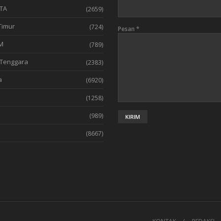
TA
(2659)
Timur
(724)
Pesan
*
M
(789)
Tenggara
(2383)
a
(6920)
(1258)
l
(989)
(8667)