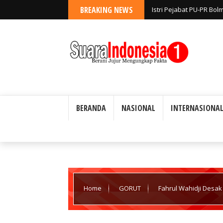
BREAKING NEWS
Istri Pejabat PU-PR Bo
Diselidiki; Disebut Keg
BERANDA
NASIONAL
INTERNASIONA
Home
GORUT
Fahrul Wahidji Desak
Kasus BBM Dinas di Gorut: "Hukum Tidak Mengen