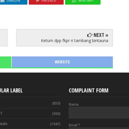
LINKEDIN
PINTEREST
WHATSAPP
NEXT »
Ketum dpp fkpr ri tambang bintauna
WEBSITE
LAR LABEL
COMPLAINT FORM
(850)
Nama
T
(360)
talo
(1947)
Email
*