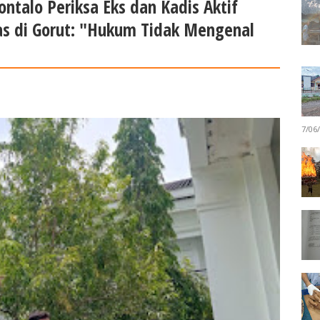
ontalo Periksa Eks dan Kadis Aktif
as di Gorut: "Hukum Tidak Mengenal
7/06