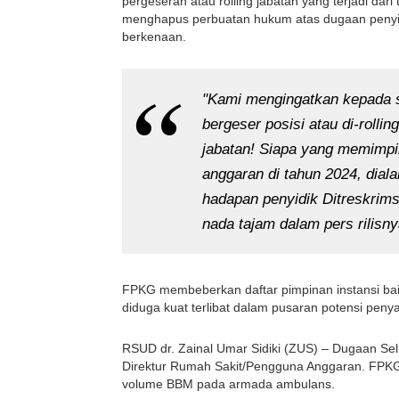
pergeseran atau rolling jabatan yang terjadi dari
menghapus perbuatan hukum atas dugaan penyim
berkenaan.
"Kami mengingatkan kepada se
bergeser posisi atau di-rolli
jabatan! Siapa yang memimpi
anggaran di tahun 2024, dia
hadapan penyidik Ditreskrims
nada tajam dalam pers rilisnya
FPKG membeberkan daftar pimpinan instansi bai
diduga kuat terlibat dalam pusaran potensi pen
RSUD dr. Zainal Umar Sidiki (ZUS) – Dugaan Sel
Direktur Rumah Sakit/Pengguna Anggaran. FPK
volume BBM pada armada ambulans.