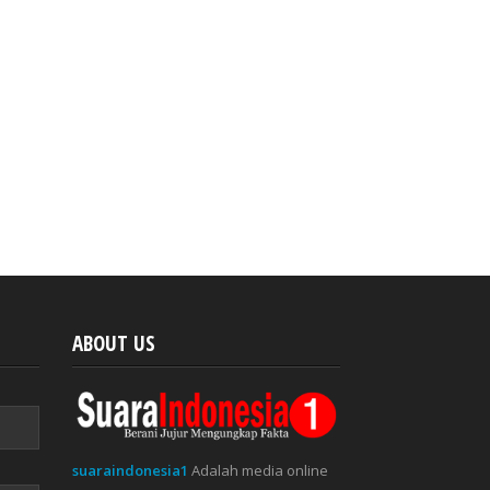
ABOUT US
suaraindonesia1
Adalah media online