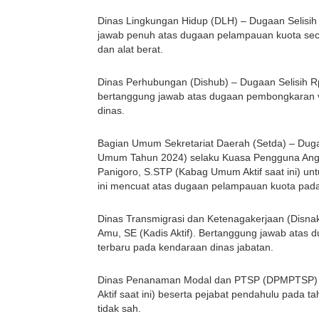
Dinas Lingkungan Hidup (DLH) – Dugaan Selisih R
jawab penuh atas dugaan pelampauan kuota sec
dan alat berat.
Dinas Perhubungan (Dishub) – Dugaan Selisih Rp
bertanggung jawab atas dugaan pembongkaran vol
dinas.
Bagian Umum Sekretariat Daerah (Setda) – Dugaa
Umum Tahun 2024) selaku Kuasa Pengguna Anggar
Panigoro, S.STP (Kabag Umum Aktif saat ini) untu
ini mencuat atas dugaan pelampauan kuota pada 
Dinas Transmigrasi dan Ketenagakerjaan (Disnak
Amu, SE (Kadis Aktif). Bertanggung jawab atas 
terbaru pada kendaraan dinas jabatan.
Dinas Penanaman Modal dan PTSP (DPMPTSP) – 
Aktif saat ini) beserta pejabat pendahulu pada t
tidak sah.