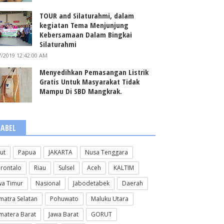
TOUR and Silaturahmi, dalam
kegiatan Tema Menjunjung
Kebersamaan Dalam Bingkai
Silaturahmi
7/2019 12:42:00 AM
Menyedihkan Pemasangan Listrik
Gratis Untuk Masyarakat Tidak
Mampu Di SBD Mangkrak.
LABEL
lut
Papua
JAKARTA
Nusa Tenggara
rontalo
Riau
Sulsel
Aceh
KALTIM
wa Timur
Nasional
Jabodetabek
Daerah
matra Selatan
Pohuwato
Maluku Utara
matera Barat
Jawa Barat
GORUT