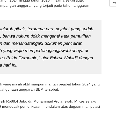
 tahun 2024 hingga tahun 2026 ini sama sekali tidak 
Ja
pangan anggaran yang terjadi pada tahun anggaran 
luruh pihak, terutama para pejabat yang sudah 
ng, bahwa hukum tidak mengenal kata pemutihan 
n dan menandatangani dokumen pencairan 
lah yang wajib mempertanggungjawabkannya di 
us Polda Gorontalo," ujar Fahrul Wahidji dengan 
 hari ini.
k yang masih aktif maupun mantan pejabat tahun 2024 yang 
yalahgunaan anggaran BBM tersebut:
isih Rp88,4 Juta. dr. Mohammad Ardiansyah, M.Kes selaku 
G mendesak pemeriksaan mendalam atas dugaan manipulasi 