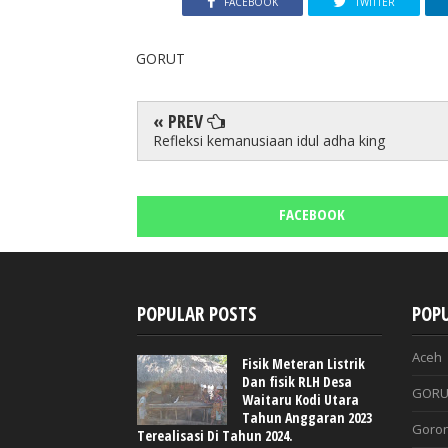
FACEBOOK
TWITTER
GORUT
« PREV
Refleksi kemanusiaan idul adha king
FACEBOOK
POPULAR POSTS
POPU
Aceh
Fisik Meteran Listrik
Dan fisik RLH Desa
GORU
Waitaru Kodi Utara
Tahun Anggaran 2023
Goron
Terealisasi Di Tahun 2024.