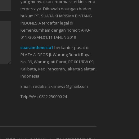
yang menyajikan informasi terkini serta
terpercaya. Dibawah naungan badan
hukum PT. SUARA KHARISMA BINTANG
INDONESIA terdaftar legal di
Kemenkumham dengan nomor: AHU-
0117306.AH.01.11.TAHUN 2019
suaraindonesia1
berkantor pusat di
PLAZA ALDEOS Jl. Warung Buncit Raya
No. 39, Warung Jati Barat, RT 001/RW 09,
Kalibata, Kec. Pancoran, Jakarta Selatan,
Indonesia
Email : redaksi.skrinews@gmail.com
Telp/WA : 0822 250000 24