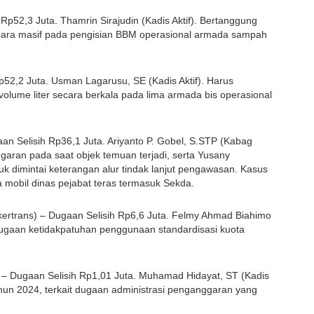
p52,3 Juta. Thamrin Sirajudin (Kadis Aktif). Bertanggung 
ara masif pada pengisian BBM operasional armada sampah 
52,2 Juta. Usman Lagarusu, SE (Kadis Aktif). Harus 
ume liter secara berkala pada lima armada bis operasional 
n Selisih Rp36,1 Juta. Ariyanto P. Gobel, S.STP (Kabag 
an pada saat objek temuan terjadi, serta Yusany 
k dimintai keterangan alur tindak lanjut pengawasan. Kasus 
mobil dinas pejabat teras termasuk Sekda.
ertrans) – Dugaan Selisih Rp6,6 Juta. Felmy Ahmad Biahimo 
dugaan ketidakpatuhan penggunaan standardisasi kuota 
Dugaan Selisih Rp1,01 Juta. Muhamad Hidayat, ST (Kadis 
ahun 2024, terkait dugaan administrasi penganggaran yang 