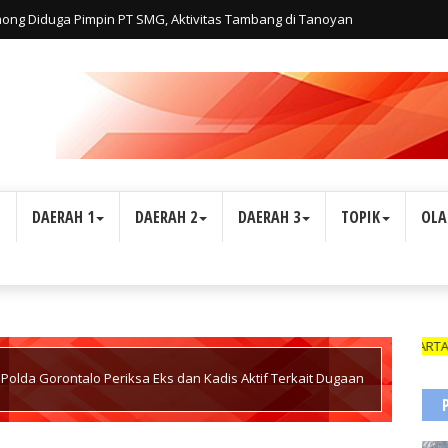
lmong Diduga Pimpin PT SMG, Aktivitas Tambang di Tanoyan
iatan Personal Haji Adi, Bukan Perusahaan
L
DAERAH 1
DAERAH 2
DAERAH 3
TOPIK
OLA
WARTAWAN SUARA 
 Polda Gorontalo Periksa Eks dan Kadis Aktif Terkait Dugaan
al Kata Pemutihan!"