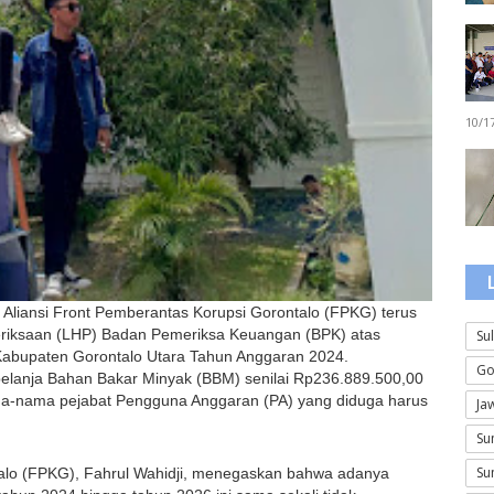
10/1
– Aliansi Front Pemberantas Korupsi Gorontalo (FPKG) terus 
riksaan (LHP) Badan Pemeriksa Keuangan (BPK) atas 
Su
bupaten Gorontalo Utara Tahun Anggaran 2024. 
Go
elanja Bahan Bakar Minyak (BBM) senilai Rp236.889.500,00 
ama-nama pejabat Pengguna Anggaran (PA) yang diduga harus 
Ja
Su
Su
talo (FPKG), Fahrul Wahidji, menegaskan bahwa adanya 