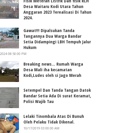
Fisik Meteran Listrik Dan fisik RLH
Desa Waitaru Kodi Utara Tahun
Anggaran 2023 Terealisasi Di Tahun
2024.
Gawat!!! Dipalsukan Tanda
Tangannya Dua Warga Bandar
Setia Didampingi LBH Tempuh Jalur
Hukum
/2024 08:50:00 PM
Breaking news... Rumah Warga
Desa Mali iha kecamatan
Kodi,Ludes oleh si Jago Merah
Setempel Dan Tanda Tangan Datok
Bandar Setia Ada Di surat Keramat,
Polisi Wajib Tau
Lelaki Tinombala Atas Di Bunuh
Oleh Pelaku Tidak Dikenal.
10/17/2019 03:00:00 AM