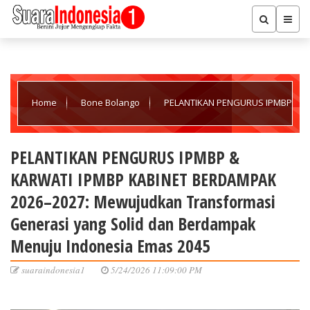
Home
Bone Bolango
PELANTIKAN PENGURUS IPMBP
& KARWATI IPMBP KABINET BERDAMPAK 2026–2027: Mewujudkan
PELANTIKAN PENGURUS IPMBP &
KARWATI IPMBP KABINET BERDAMPAK
Transformasi Generasi yang Solid dan Berdampak Menuju
2026–2027: Mewujudkan Transformasi
Generasi yang Solid dan Berdampak
Indonesia Emas 2045
Menuju Indonesia Emas 2045
suaraindonesia1
5/24/2026 11:09:00 PM