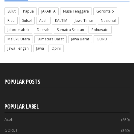
Sulut
Papua
JAKARTA
Nusa Tenggara
Gorontalo
Riau
Sulsel
Aceh
KALTIM
Jawa Timur
Nasional
Jabodetabek
Daerah
Sumatra Selatan
Pohuwato
Maluku Utara
Sumatera Barat
Jawa Barat
GORUT
Jawa Tengah
Jawa
Opini
POPULAR POSTS
POPULAR LABEL
Aceh
(850)
GORUT
(360)