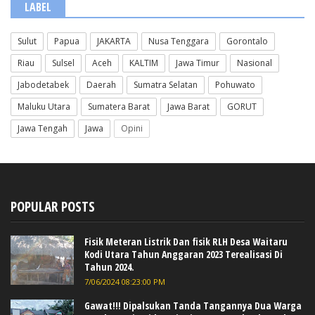
LABEL
Sulut
Papua
JAKARTA
Nusa Tenggara
Gorontalo
Riau
Sulsel
Aceh
KALTIM
Jawa Timur
Nasional
Jabodetabek
Daerah
Sumatra Selatan
Pohuwato
Maluku Utara
Sumatera Barat
Jawa Barat
GORUT
Jawa Tengah
Jawa
Opini
POPULAR POSTS
Fisik Meteran Listrik Dan fisik RLH Desa Waitaru
Kodi Utara Tahun Anggaran 2023 Terealisasi Di
Tahun 2024.
7/06/2024 08:23:00 PM
Gawat!!! Dipalsukan Tanda Tangannya Dua Warga