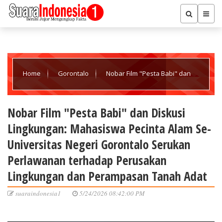
Home
Gorontalo
Nobar Film "Pesta Babi" dan
Diskusi Lingkungan: Mahasiswa Pecinta Alam Se-Universitas
Nobar Film "Pesta Babi" dan Diskusi
Lingkungan: Mahasiswa Pecinta Alam Se-
Negeri Gorontalo Serukan Perlawanan terhadap Perusakan
Universitas Negeri Gorontalo Serukan
Perlawanan terhadap Perusakan
Lingkungan dan Perampasan Tanah Adat
Lingkungan dan Perampasan Tanah Adat
suaraindonesia1
5/24/2026 08:42:00 PM