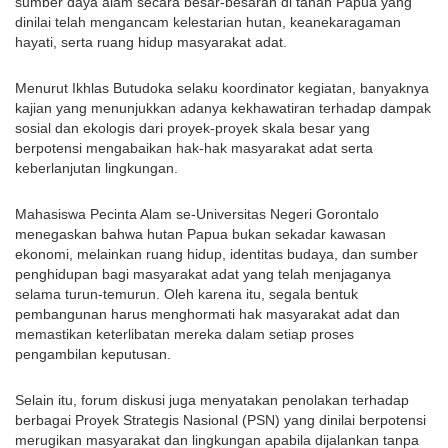
sumber daya alam secara besar-besaran di tanah Papua yang 
dinilai telah mengancam kelestarian hutan, keanekaragaman 
hayati, serta ruang hidup masyarakat adat.
Menurut Ikhlas Butudoka selaku koordinator kegiatan, banyaknya 
kajian yang menunjukkan adanya kekhawatiran terhadap dampak 
sosial dan ekologis dari proyek-proyek skala besar yang 
berpotensi mengabaikan hak-hak masyarakat adat serta 
keberlanjutan lingkungan.
Mahasiswa Pecinta Alam se-Universitas Negeri Gorontalo 
menegaskan bahwa hutan Papua bukan sekadar kawasan 
ekonomi, melainkan ruang hidup, identitas budaya, dan sumber 
penghidupan bagi masyarakat adat yang telah menjaganya 
selama turun-temurun. Oleh karena itu, segala bentuk 
pembangunan harus menghormati hak masyarakat adat dan 
memastikan keterlibatan mereka dalam setiap proses 
pengambilan keputusan.
Selain itu, forum diskusi juga menyatakan penolakan terhadap 
berbagai Proyek Strategis Nasional (PSN) yang dinilai berpotensi 
merugikan masyarakat dan lingkungan apabila dijalankan tanpa 