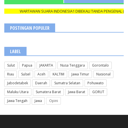
WARTAWAN SUARA INDONESIA1 DIBEKALI TANDA PENGENAL (ID C
POSTINGAN POPULER
LABEL
Sulut
Papua
JAKARTA
Nusa Tenggara
Gorontalo
Riau
Sulsel
Aceh
KALTIM
Jawa Timur
Nasional
Jabodetabek
Daerah
Sumatra Selatan
Pohuwato
Maluku Utara
Sumatera Barat
Jawa Barat
GORUT
Jawa Tengah
Jawa
Opini