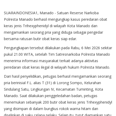
SUARAINDONESIA1, Manado - Satuan Reserse Narkoba
Polresta Manado berhasil mengungkap kasus peredaran obat
keras jenis Trihexyphenidyl di wilayah Kota Manado dan
mengamankan seorang pria yang diduga sebagai pengedar
bersama ratusan butir obat keras siap edar.
Pengungkapan tersebut dilakukan pada Rabu, 6 Mei 2026 sekitar
pukul 21.00 WITA, setelah Tim Satresnarkoba Polresta Manado
menerima informasi masyarakat terkait adanya aktivitas
peredaran obat keras ilegal di wilayah hukum Polresta Manado.
Dari hasil penyelidikan, petugas berhasil mengamankan seorang
pria berinisial F.L. alias T (31) di Lorong Sompo, Kelurahan
Sindulang Satu, Lingkungan IV, Kecamatan Tuminting, Kota
Manado. Saat dilakukan penggeledahan badan, petugas
menemukan sebanyak 200 butir obat keras jenis Trihexyphenidyl
yang disimpan di dalam bungkus rokok warna hitam dan
diselipkan di saku celana pelaku. Selain itu, turut diamankan satu