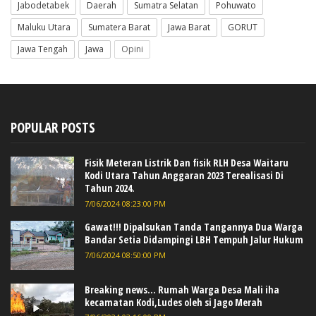
Jabodetabek
Daerah
Sumatra Selatan
Pohuwato
Maluku Utara
Sumatera Barat
Jawa Barat
GORUT
Jawa Tengah
Jawa
Opini
POPULAR POSTS
Fisik Meteran Listrik Dan fisik RLH Desa Waitaru
Kodi Utara Tahun Anggaran 2023 Terealisasi Di
Tahun 2024.
7/06/2024 08:23:00 PM
Gawat!!! Dipalsukan Tanda Tangannya Dua Warga
Bandar Setia Didampingi LBH Tempuh Jalur Hukum
7/06/2024 08:50:00 PM
Breaking news... Rumah Warga Desa Mali iha
kecamatan Kodi,Ludes oleh si Jago Merah