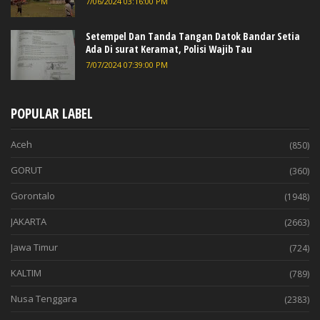
7/06/2024 03:16:00 PM
Setempel Dan Tanda Tangan Datok Bandar Setia
Ada Di surat Keramat, Polisi Wajib Tau
7/07/2024 07:39:00 PM
POPULAR LABEL
Aceh
(850)
GORUT
(360)
Gorontalo
(1948)
JAKARTA
(2663)
Jawa Timur
(724)
KALTIM
(789)
Nusa Tenggara
(2383)