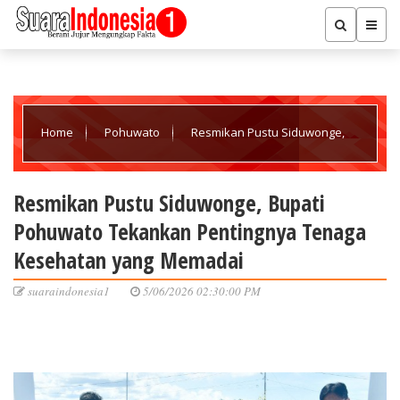
Home
Pohuwato
Resmikan Pustu Siduwonge,
Bupati Pohuwato Tekankan Pentingnya Tenaga Kesehatan yang
Resmikan Pustu Siduwonge, Bupati
Pohuwato Tekankan Pentingnya Tenaga
Memadai
Kesehatan yang Memadai
suaraindonesia1
5/06/2026 02:30:00 PM