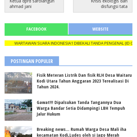
Ketua dprd sarolangun
Krisis ekologis dan
ahmad jani
disfungsi tata
FACEBOOK
WEBSITE
WARTAWAN SUARA INDONESIA1 DIBEKALI TANDA PENGENAL (ID CARD) 
POSTINGAN POPULER
Fisik Meteran Listrik Dan fisik RLH Desa Waitaru
Kodi Utara Tahun Anggaran 2023 Terealisasi Di
Tahun 2024.
Gawat!!! Dipalsukan Tanda Tangannya Dua
Warga Bandar Setia Didampingi LBH Tempuh
Jalur Hukum
Breaking news... Rumah Warga Desa Mali iha
kecamatan Kodi,Ludes oleh si Jago Merah